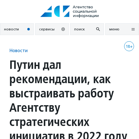
Перейти
к
содержанию
новости
сервисы
поиск
меню
18+
Новости
Путин дал
рекомендации, как
выстраивать работу
Агентству
стратегических
инициатив в 2022 году