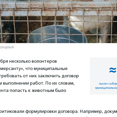
 Unsplash
абря несколько волонтеров
≈
мерсанту», что муниципальные
требовать от них заключить договор
 выполнении работ. По их словам,
тысяч соба
муниципальн
ента попасть к животным было
ритиковали формулировки договора. Например, доку