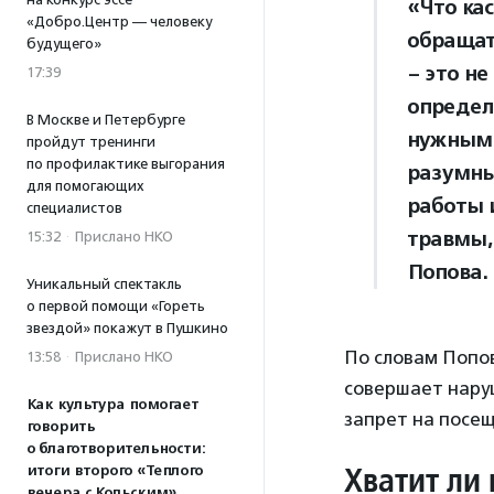
«Что кас
«Добро.Центр — человеку
обращат
будущего»
– это н
17:39
определ
В Москве и Петербурге
нужным 
пройдут тренинги
по профилактике выгорания
разумны
для помогающих
работы и
специалистов
травмы,
15:32
·
Прислано НКО
Попова.
Уникальный спектакль
о первой помощи «Гореть
звездой» покажут в Пушкино
По словам Попов
13:58
·
Прислано НКО
совершает нару
Как культура помогает
запрет на посе
говорить
о благотворительности:
Хватит ли
итоги второго «Теплого
вечера с Кольским»