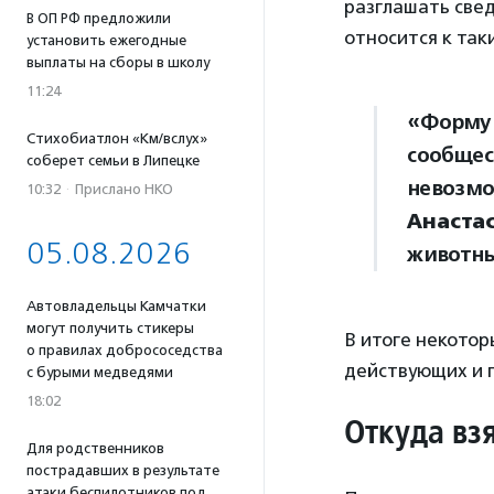
разглашать све
В ОП РФ предложили
относится к та
установить ежегодные
выплаты на сборы в школу
11:24
«Форму 
Стихобиатлон «Км/вслух»
сообщес
соберет семьи в Липецке
невозмо
10:32
·
Прислано НКО
Анаста
05.08.2026
животны
Автовладельцы Камчатки
могут получить стикеры
В итоге некотор
о правилах добрососедства
действующих и 
с бурыми медведями
18:02
Откуда вз
Для родственников
пострадавших в результате
атаки беспилотников под