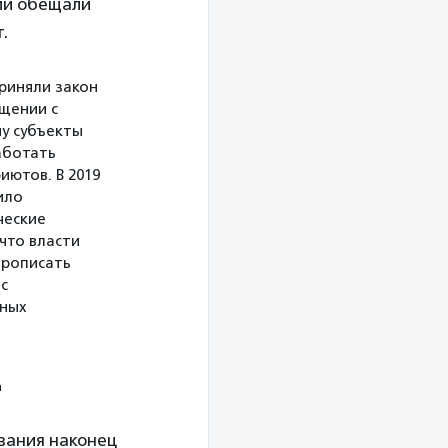
ми обещали
.
приняли закон
щении с
у субъекты
аботать
иютов. В 2019
ило
ческие
 что власти
прописать
с
тных
h
вания наконец