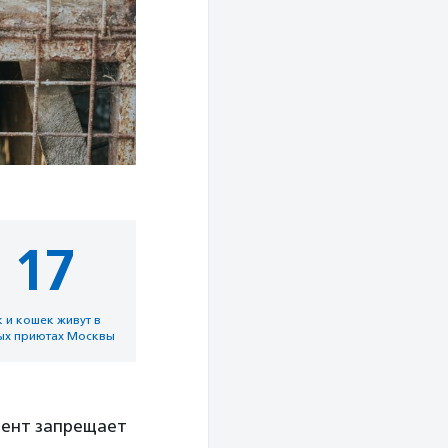
 17
к и кошек живут в
ых приютах Москвы
мент запрещает