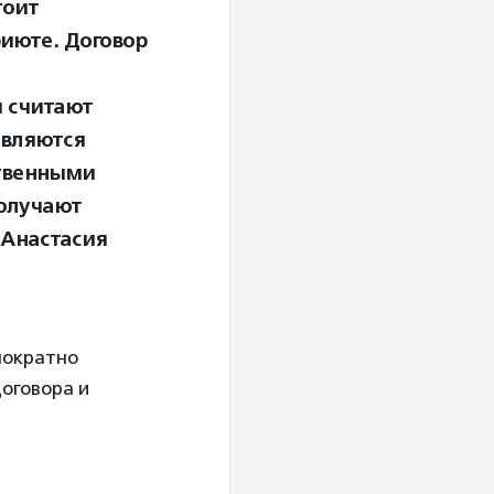
тоит
июте. Договор
ы считают
являются
твенными
получают
 Анастасия
нократно
оговора и