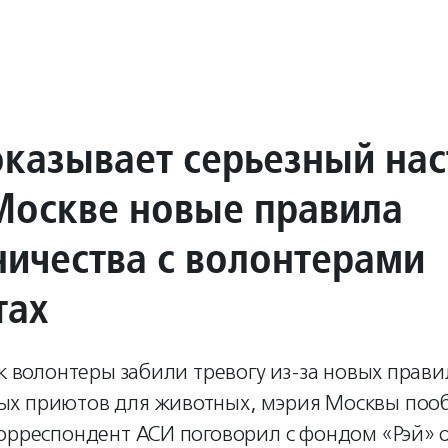
оказывает серьезный нас
Москве новые правила
ничества с волонтерами
тах
ак волонтеры забили тревогу из-за новых прав
х приютов для животных, мэрия Москвы поо
орреспондент АСИ поговорил с фондом «Рэй» о