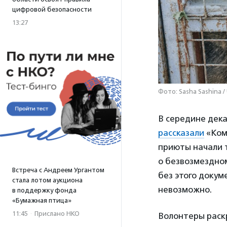
цифровой безопасности
13:27
Фото: Sasha Sashina /
В середине дек
рассказали
«Ком
приюты начали 
о безвозмездном
Встреча с Андреем Ургантом
без этого докум
стала лотом аукциона
невозможно.
в поддержку фонда
«Бумажная птица»
11:45
·
Прислано НКО
Волонтеры раск