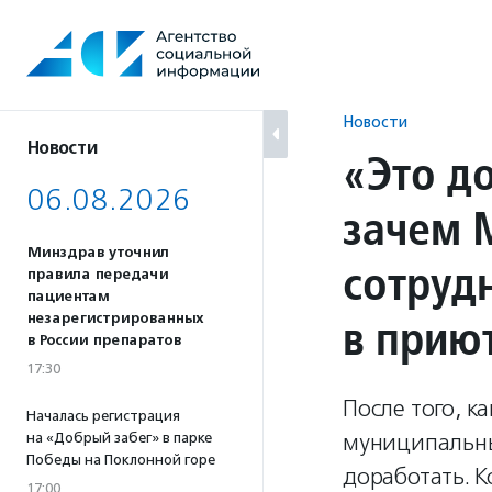
Перейти
к
содержанию
Новости
Новости
«Это д
06.08.2026
зачем 
Минздрав уточнил
сотруд
правила передачи
пациентам
в прию
незарегистрированных
в России препаратов
17:30
После того, к
Началась регистрация
муниципальны
на «Добрый забег» в парке
Победы на Поклонной горе
доработать. К
17:00