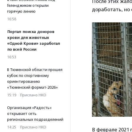
После этих жал
Геленджиком открыли
доработать, но 
горячую линию
16:58
Портал поиска доноров
крови для животных
«Одной Крови» заработал
по всей России
16:53
В Тюменской области прошел
кубок по спортивному
ориентированию
«Тюменский формат-2026»
15:19
·
Прислано НКО
Организация «Радость»
открывает сеть
региональных подразделений
14:25
·
Прислано НКО
В феврале 2021