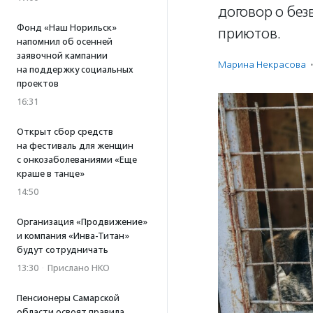
договор о бе
Фонд «Наш Норильск»
приютов.
напомнил об осенней
заявочной кампании
Марина Некрасова
·
на поддержку социальных
проектов
16:31
Открыт сбор средств
на фестиваль для женщин
с онкозаболеваниями «Еще
краше в танце»
14:50
Организация «Продвижение»
и компания «Инва-Титан»
будут сотрудничать
13:30
·
Прислано НКО
Пенсионеры Самарской
области освоят правила