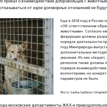
об приказ о взаимодействии добровольцев с животны
отказываться от идеи договорных отношений не будут
Еще в 2018 году в России 
«Об ответственном обра
животными». Согласно ем
федерации должны разр
порядок деятельности пр
году Минприроды выпуст
дополнительные методи
указания. Из них следует,
регионов также должны 
порядок взаимодействия 
волонтерами, но конкре
параметров не было.
Фото: Sasha Sashina / Unsplas
 года московские департаменты ЖКХ и природопользо