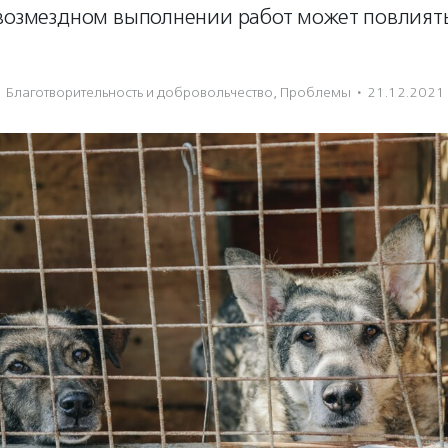
звозмездном выполнении работ может повлиять
Благотвори­тель­ность и доброволь­чест­во
,
Проблемы
·
21.12.2021