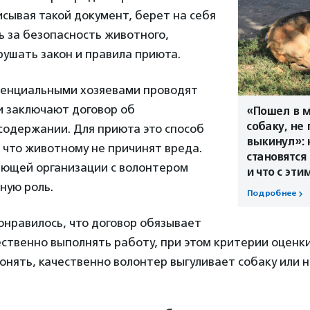
сывая такой документ, берет на себя
 за безопасность животного,
рушать закон и правила приюта.
тенциальными хозяевами проводят
и заключают договор об
«Пошел в м
собаку, не
содержании. Для приюта это способ
выкинул»: 
 что животному не причинят вреда.
становятс
яющей организации с волонтером
и что с эти
ную роль.
Подробнее
онравилось, что договор обязывает
ственно выполнять работу, при этом критерии оценки
онять, качественно волонтер выгуливает собаку или 