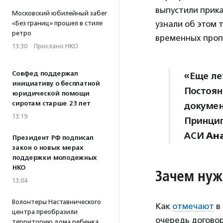
выпустили прик
Московский юбилейный забег
узнали об этом 
«Без границ» прошел в стиле
ретро
временных проп
13:30
·
Прислано НКО
Совфед поддержал
«Еще ле
инициативу о бесплатной
Постоян
юридической помощи
сиротам старше 23 лет
докумен
13:19
Принцип
АСИ
Ан
Президент РФ подписал
закон о новых мерах
поддержки молодежных
НКО
Зачем нуж
13:04
Волонтеры Наставнического
Как
отмечают
в
центра преобразили
очередь договор
территорию дома ребенка