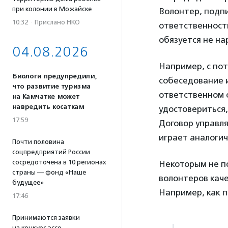
при колонии в Можайске
Волонтер, подпи
10:32
·
Прислано НКО
ответственность
обязуется не на
04.08.2026
Например, с по
Биологи предупредили,
собеседование 
что развитие туризма
ответственном 
на Камчатке может
навредить косаткам
удостовериться,
17:59
Договор управл
играет аналогич
Почти половина
соцпредприятий России
сосредоточена в 10 регионах
Некоторым не п
страны — фонд «Наше
волонтеров каче
будущее»
Например, как п
17:46
Принимаются заявки
на конкурс эссе