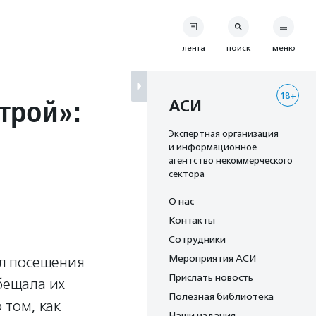
лента
поиск
меню
18+
трой»:
АСИ
Экспертная организация
и информационное
агентство некоммерческого
сектора
О нас
Контакты
Сотрудники
Мероприятия АСИ
ил посещения
Прислать новость
бещала их
Полезная библиотека
 том, как
Наши издания