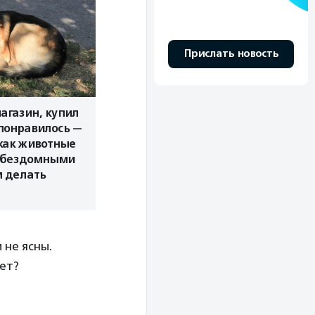
Прислать новость
агазин, купил
 понравилось —
как животные
я бездомными
м делать
 не ясны.
нет?