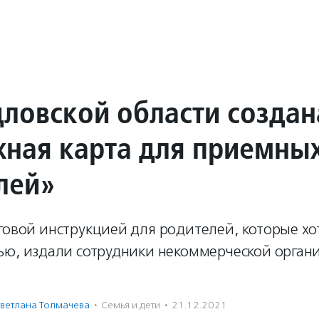
дловской области создан
ная карта для приемны
лей»
говой инструкцией для родителей, которые хот
мью, издали сотрудники некоммерческой орган
ветлана Толмачева
·
Семья и дети
·
21.12.2021