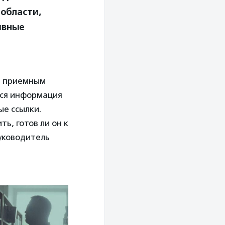
области,
ивные
м приемным
вся информация
ые ссылки.
ь, готов ли он к
руководитель