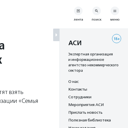
лента
поиск
меню
18+
а
АСИ
х
Экспертная организация
и информационное
агентство некоммерческого
сектора
О нас
Контакты
ят взять
Сотрудники
изации «Семья
Мероприятия АСИ
Прислать новость
Полезная библиотека
Наши издания