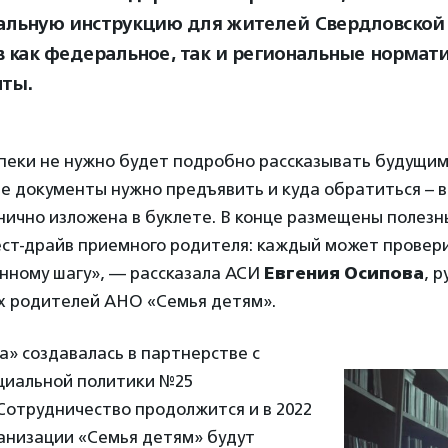
альную инструкцию для жителей Свердловской 
 как федеральное, так и региональные нормат
ты.
пеки не нужно будет подробно рассказывать будущи
ие документы нужно предъявить и куда обратиться – 
нично изложена в буклете. В конце размещены полезн
ст-драйв приемного родителя: каждый может проверит
енному шагу», — рассказала АСИ
Евгения Осипова
, 
 родителей АНО «Семья детям».
» создавалась в партнерстве с
циальной политики №25
Сотрудничество продолжится и в 2022
ганизации «Семья детям» будут