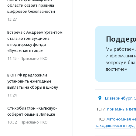
области освоят правила
цифровой безопасности
13:27
Встреча с Андреем Ургантом
Поддерж
стала лотом аукциона
в поддержку фонда
Мы работаем, 
«Бумажная птица»
информация и
11:45
·
Прислано НКО
вопросу в бла
достигнем
В ОП РФ предложили
установить ежегодные
выплаты на сборы в школу
11:24
Екатеринбург
,
С
Стихобиатлон «Км/вслух»
ТЕГИ:
приемные дет
соберет семьи в Липецке
НКО:
Автономная не
10:32
·
Прислано НКО
находящимся в труд