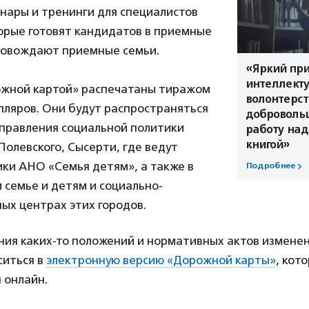
нары и тренинги для специалистов
орые готовят кандидатов в приемные
ровождают приемные семьи.
«Яркий пр
интеллекту
ожной картой» распечатаны тиражом
волонтерст
пляров. Они будут распространяться
доброволь
управления социальной политики
работу над
книгой»
Полевского, Сысерти, где ведут
ки АНО «Семья детям», а также в
Подробнее
 семье и детям и социально-
ых центрах этих городов.
ния каких-то положений и нормативных актов измене
ситься в
электронную версию «Дорожной карты»
, кот
 онлайн.