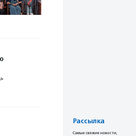
го
щь
Рассылка
Cамые свежие новости,