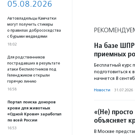
05.08.2026
Автовладельцы Камчатки
могут получить стикеры
РЕКОМЕНДУЕ
о правилах добрососедства
с бурыми медведями
На базе ШПР
18:02
приемных ро
Для родственников
пострадавших в результате
Бесплатный курс
атаки беспилотников под
подготовиться к 
Геленджиком открыли
начнется 8 сентяб
горячую линию
16:58
Новости
·
31.07.2026
Портал поиска доноров
крови для животных
«(Не) просто
«Одной Крови» заработал
объясняет к
по всей России
16:53
В Москве предста