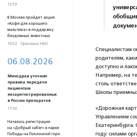
12:59
универс
обобщив
В Москве пройдет акция
«Кофе для хорошего
докумен
мальчика» в поддержку
бездомных животных
10:52
·
Прислано НКО
Специалистам о
родителям, как
06.08.2026
доступно и лако
Например, на те
Минздрав уточнил
правила передачи
столь ответств
пациентам
Школы приемных
незарегистрированных
в России препаратов
«Дорожная карта
17:30
Управлением со
Началась регистрация
Екатеринбурга. 
на «Добрый забег» в парке
году: силами ор
Победы на Поклонной горе