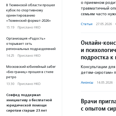
о приемном родит
В Тюменской области прошел
травматичный опы
кубок по спортивному
семьям часто нуж
ориентированию
«Тюменский формат-2026»
Статьи
·
27.05.2026
·
15:19
·
Прислано НКО
Организация «Радость»
Онлайн-конс
открывает сеть
и психологи
региональных подразделений
подростка к
14:25
·
Прислано НКО
Консультации дл
Московский юбилейный забег
«Без границ» прошел в стиле
детям-сиротам» п
ретро
Анонсы
·
14.05.2026
·
13:30
·
Прислано НКО
Совфед поддержал
Врачи пригла
инициативу о бесплатной
юридической помощи
с опытом си
сиротам старше 23 лет