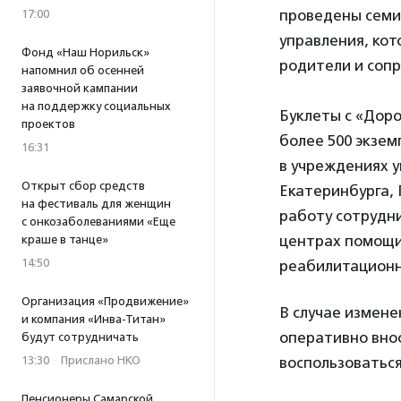
проведены семи
17:00
управления, кот
Фонд «Наш Норильск»
родители и соп
напомнил об осенней
заявочной кампании
на поддержку социальных
Буклеты с «Дор
проектов
более 500 экзем
16:31
в учреждениях 
Открыт сбор средств
Екатеринбурга, 
на фестиваль для женщин
работу сотрудни
с онкозаболеваниями «Еще
центрах помощи
краше в танце»
14:50
реабилитационн
Организация «Продвижение»
В случае измене
и компания «Инва-Титан»
оперативно вно
будут сотрудничать
воспользоваться
13:30
·
Прислано НКО
Пенсионеры Самарской