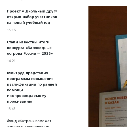
Проект «Школьный друг»
открыл набор участников
на новый учебный год
15:16
Стали известны итоги
конкурса «Заповедные
острова России — 2026»
14:21
Минтруд представил
программы повышения
квалификации по ранней
помощи
и сопровождаемому
проживанию
13:45
Фонд «Катрен» поможет
внедрить современные