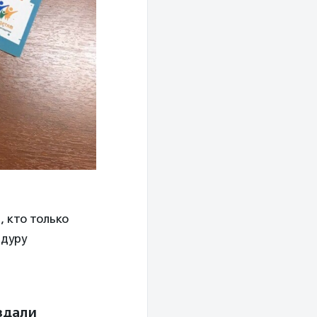
 кто только
едуру
здали