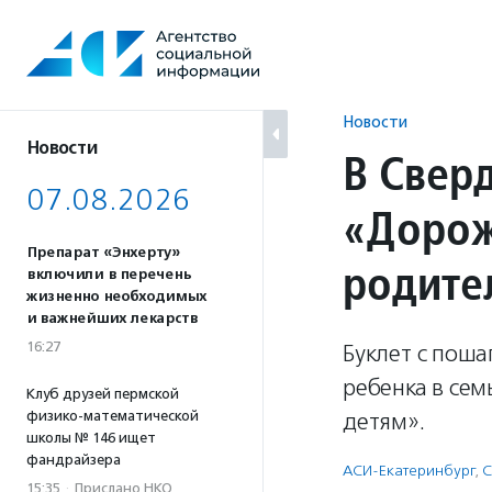
Перейти
к
содержанию
Новости
Новости
В Свер
07.08.2026
«Дорож
Препарат «Энхерту»
родите
включили в перечень
жизненно необходимых
и важнейших лекарств
16:27
Буклет с поша
ребенка в се
Клуб друзей пермской
физико-математической
детям».
школы № 146 ищет
фандрайзера
АСИ-Екатеринбург
,
С
15:35
·
Прислано НКО