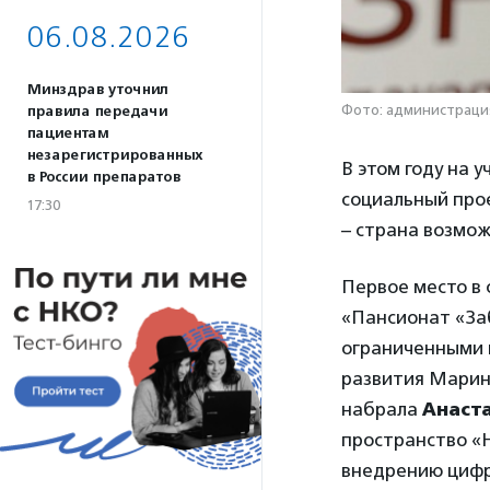
06.08.2026
Минздрав уточнил
Фото: администрация
правила передачи
пациентам
незарегистрированных
В этом году на 
в России препаратов
социальный прое
17:30
– страна возмож
Первое место в
«Пансионат «За
ограниченными 
развития Марин
набрала
Анаст
пространство «
внедрению цифр