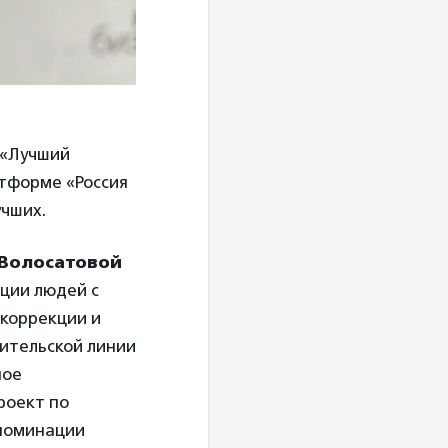
а «Лучший
атформе «Россия
учших.
Волосатовой
ции людей с
коррекции и
ительской линии
ное
роект по
 номинации