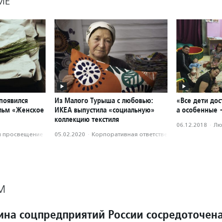
МЕ
появился
Из Малого Турыша с любовью:
«Все дети до
льм «Женское
ИКЕА выпустила «социальную»
а особенные 
коллекцию текстиля
06.12.2018
·
Лю
и просвещение
05.02.2020
·
Корпоративная ответственность
М
ина соцпредприятий России сосредоточен