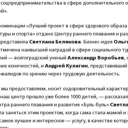
 соцпредпринимательства в сфере дополнительного о
й».
номинации «Лучший проект в сфере здорового образа
туры и спорта» отдано Центру раннего плавания и раз
 представила
Светлана Белякова
. Бизнес-идея
Ольг
тмечена наивысшей наградой в сфере социального ту
лей — волгоградский ученый
Александр Воробьев
,
них конечностей, и
Андрей Кулагин
, представивший
нвалидов по зрению через трудовую деятельность.
ю мы предоставляем, носит оздоровительный характер
наш центр прошло уже более 1000 детей, — рассказа
тра раннего плавания и развития «Буль-буль»
Светл
а заняться этим проектом, когда сама стала мамой и
самое лучшее и интересное — услугу, в качестве котор