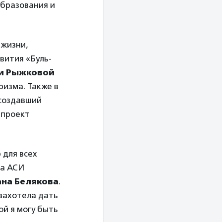
бразования и
 жизни,
вития «Буль-
и Рыжковой
ризма. Также в
 создавший
 проект
 для всех
ла АСИ
ана Белякова
.
 захотела дать
ой я могу быть