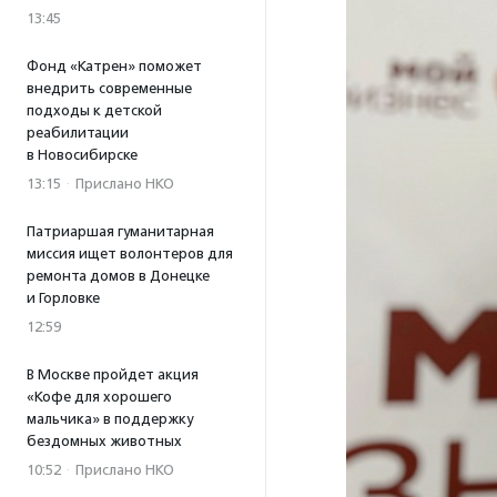
13:45
Фонд «Катрен» поможет
внедрить современные
подходы к детской
реабилитации
в Новосибирске
13:15
·
Прислано НКО
Патриаршая гуманитарная
миссия ищет волонтеров для
ремонта домов в Донецке
и Горловке
12:59
В Москве пройдет акция
«Кофе для хорошего
мальчика» в поддержку
бездомных животных
10:52
·
Прислано НКО