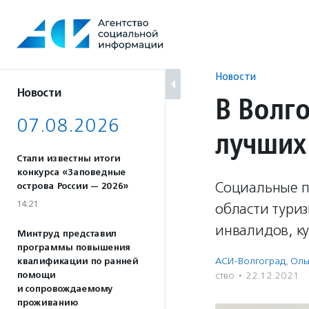
Перейти
к
содержанию
Новости
Новости
В Волг
07.08.2026
лучших
Стали известны итоги
конкурса «Заповедные
Социальные п
острова России — 2026»
14:21
области тури
инвалидов, ку
Минтруд представил
программы повышения
АСИ-Волгоград
,
Оль
квалификации по ранней
помощи
ство
·
22.12.2021
и сопровождаемому
проживанию