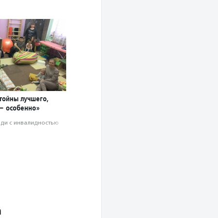
стойны лучшего,
— особенно»
ди с инвалидностью
а