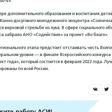
100%».
ере дополнительного образования и воспитания дете
Конно-досугового молодежнного экоцентра «Солнечна
я верховой стрельбе из лука. В сфере социального о
са забрало АНО «Содействие» за проект «Во благо».
гионального этапа предстоит отстаивать честь Волго
еральном уровне — в финале Всероссийского конкурса
кт года», который состоится в феврале 2022 года. Лу
рованы по всей России.
ите работу АСИ!