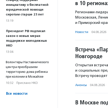
Совфед поддержал
в 10 регион
инициативу о бесплатной
юридической помощи
Регионами-лидера
сиротам старше 23 лет
Московская, Лени
13:19
и Приморский кра
Президент РФ подписал
Новости
·
04.08.2026
закон о новых мерах
поддержки молодежных
НКО
Встреча «Па
13:04
Новгороде
Волонтеры Наставнического
Открытая встреча
центра преобразили
и социальных пре
территорию дома ребенка
Встречу проводя
при колонии в Можайске
10:32
·
Прислано НКО
Анонсы
·
04.08.2026
·
Все новости
В Москве по