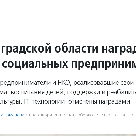
оградской области награ
 социальных предприни
редприниматели и НКО, реализовавшие свои 
зма, воспитания детей, поддержки и реабили
льтуры, IT-технологий, отмечены наградами.
га Романова
·
Благотвори­тель­ность и доброволь­чест­во
,
Социальное