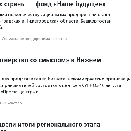
ах страны — фонд «Наше будущее»
ми по количеству социальных предприятий стали
нградская и Нижегородская области, Башкортостан
й.
·
Социальное предпри­нима­тель­ство
ртнерство со смыслом» в Нижнем
 для представителей бизнеса, некоммерческих организаци
дпринимателей состоится в центре «КУПНО» 10 августа.
т «Профи-центр» и…
НКО-сектор
двели итоги регионального этапа