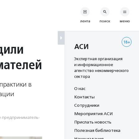
лента
поиск
меню
18+
дили
АСИ
мателей
Экспертная организация
и информационное
агентство некоммерческого
сектора
практики в
О нас
тации
Контакты
Сотрудники
Мероприятия АСИ
 предпри­нима­тель­
Прислать новость
Полезная библиотека
Наши издания