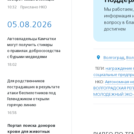
10:32
·
Прислано НКО
Мы работаем, 
информация и
05.08.2026
вопросу в бла
достигнем
Автовладельцы Камчатки
могут получить стикеры
о правилах добрососедства
с бурыми медведями
Волгоград
,
Вол
18:02
ТЕГИ:
награждение 
социальные предпр
Для родственников
НКО:
Автономная не
пострадавших в результате
ВОЛГОГРАДСКАЯ РЕ
атаки беспилотников под
МОЛОДЕЖНЫЙ ЭКО-Ц
Геленджиком открыли
горячую линию
16:58
Портал поиска доноров
крови для животных