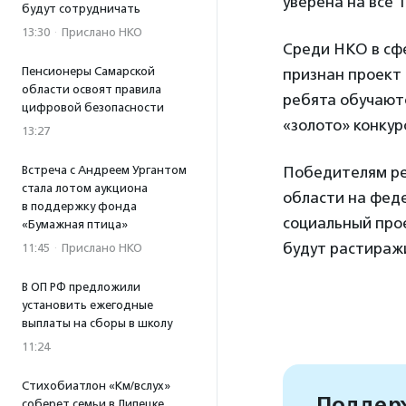
уверена на все 
будут сотрудничать
13:30
·
Прислано НКО
Среди НКО в сф
Пенсионеры Самарской
признан проект 
области освоят правила
ребята обучаютс
цифровой безопасности
«золото» конкур
13:27
Победителям ре
Встреча с Андреем Ургантом
стала лотом аукциона
области на фед
в поддержку фонда
социальный прое
«Бумажная птица»
будут растиражи
11:45
·
Прислано НКО
В ОП РФ предложили
установить ежегодные
выплаты на сборы в школу
11:24
Стихобиатлон «Км/вслух»
Поддерж
соберет семьи в Липецке