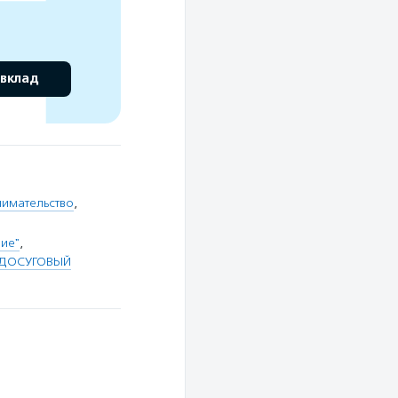
 вклад
имательство
,
ие"
,
-ДОСУГОВЫЙ