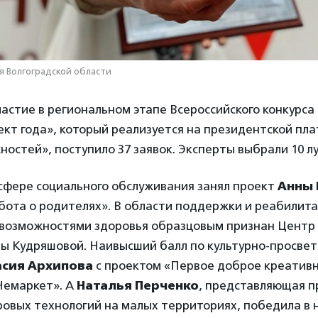
 Волгоградской области
участие в региональном этапе Всероссийского конкурс
кт года», который реализуется на президентской пл
ностей», поступило 37 заявок. Эксперты выбрали 10 л
 сфере социального обслуживания занял проект
Анны 
бота о родителях». В области поддержки и реабилита
возможностями здоровья образцовым признан Центр 
ы Кудряшовой. Наивысший балл по культурно-просвет
асия Архипова
с проектом «Первое доброе креатив
Немаркет». А
Наталья Перченко
, представляющая п
овых технологий на малых территориях, победила в