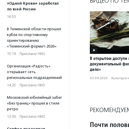
ВИДЕО ПО ТЕ
«Одной Крови» заработал
по всей России
16:53
В Тюменской области прошел
кубок по спортивному
ориентированию
«Тюменский формат-2026»
15:19
·
Прислано НКО
В открытом доступе 
документальный фи
Организация «Радость»
дело»
открывает сеть
региональных подразделений
03.04.2020
·
Культура 
14:25
·
Прислано НКО
Московский юбилейный забег
«Без границ» прошел в стиле
РЕКОМЕНДУЕ
ретро
13:30
·
Прислано НКО
Почти полов