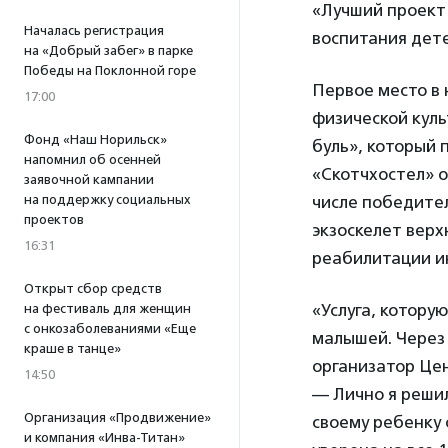
«Лучший проект
Началась регистрация
воспитания дете
на «Добрый забег» в парке
Победы на Поклонной горе
Первое место в 
17:00
физической куль
Фонд «Наш Норильск»
буль», который
напомнил об осенней
«Скотчхостел» о
заявочной кампании
числе победите
на поддержку социальных
проектов
экзоскелет верх
16:31
реабилитации и
Открыт сбор средств
«Услуга, котору
на фестиваль для женщин
с онкозаболеваниями «Еще
малышей. Через 
краше в танце»
организатор Цен
14:50
— Лично я решил
Организация «Продвижение»
своему ребенку 
и компания «Инва-Титан»