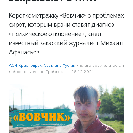
Короткометражку «Вовчик» о проблемах
сирот, которым врачи ставят диагноз
«психическое отклонение», снял
известный хакасский журналист Михаил
Афанасьев.
АСИ-Красноярск
,
Светлана Хустик
·
Благотвори­тель­ность и
доброволь­чест­во
,
Проблемы
·
28.12.2021