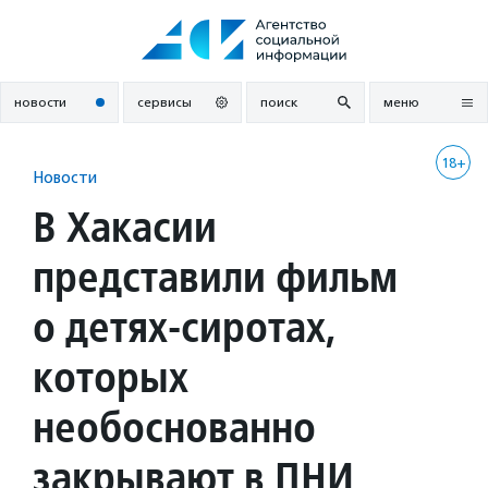
Перейти
к
содержанию
новости
сервисы
поиск
меню
18+
Новости
В Хакасии
представили фильм
о детях-сиротах,
которых
необоснованно
закрывают в ПНИ