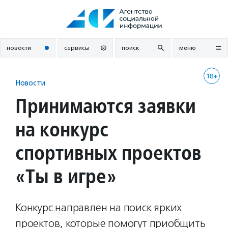
Перейти
к
содержанию
новости
сервисы
поиск
меню
18+
Новости
Принимаются заявки
на конкурс
спортивных проектов
«Ты в игре»
Конкурс направлен на поиск ярких
проектов, которые помогут приобщить