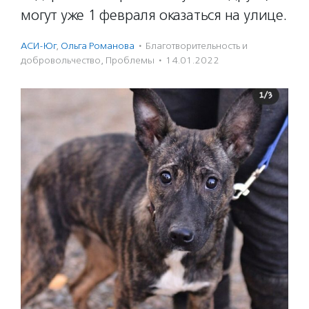
могут уже 1 февраля оказаться на улице.
АСИ-Юг
,
Ольга Романова
·
Благотвори­тель­ность и
доброволь­чест­во
,
Проблемы
·
14.01.2022