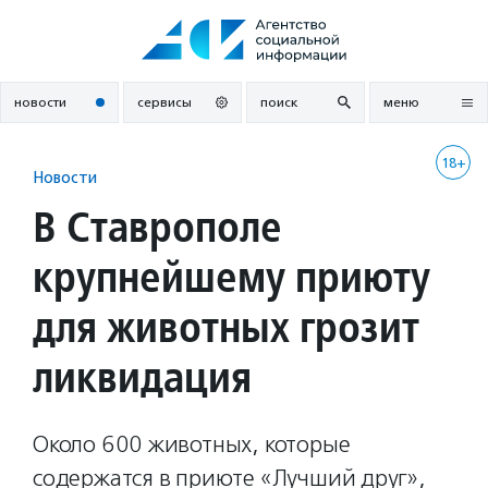
Перейти
к
содержанию
новости
сервисы
поиск
меню
18+
Новости
В Ставрополе
крупнейшему приюту
для животных грозит
ликвидация
Около 600 животных, которые
содержатся в приюте «Лучший друг»,