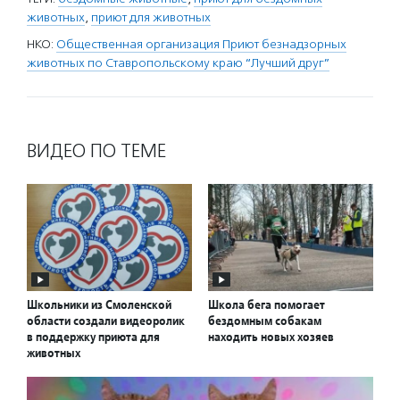
животных
,
приют для животных
НКО:
Общественная организация Приют безнадзорных
животных по Ставропольскому краю “Лучший друг”
ВИДЕО ПО ТЕМЕ
Школьники из Смоленской
Школа бега помогает
области создали видеоролик
бездомным собакам
в поддержку приюта для
находить новых хозяев
животных