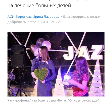
на лечение больных детей.
АСИ-Воронеж
,
Ирина Лазарева
·
Благотвори­тель­ность и
доброволь­чест­во
·
20.01.2022
У микрофона Лиза Золотарева. Фото: "Открытое сердце"