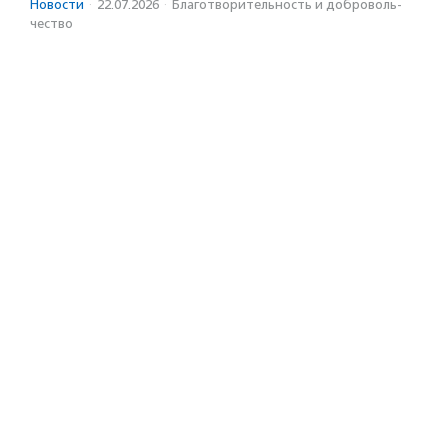
Новости
·
22.07.2026
·
Благотвори­тель­ность и доброволь­
чест­во