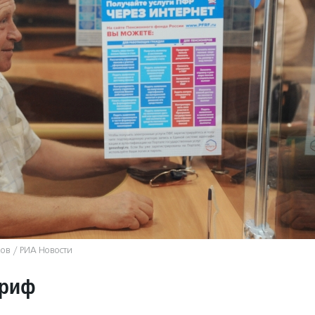
ов / РИА Новости
ариф