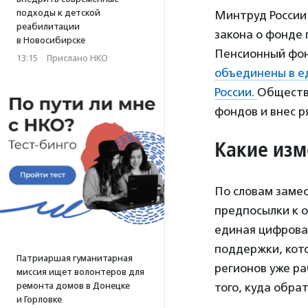
подходы к детской
Минтруд России
реабилитации
закона о фонде 
в Новосибирске
Пенсионный фон
13:15
·
Прислано НКО
объединены в е
России.
Обществ
фондов и внес р
Какие изм
По словам заме
предпосылки к о
единая цифровая
поддержки, кот
Патриаршая гуманитарная
регионов уже ра
миссия ищет волонтеров для
того, куда обра
ремонта домов в Донецке
и Горловке