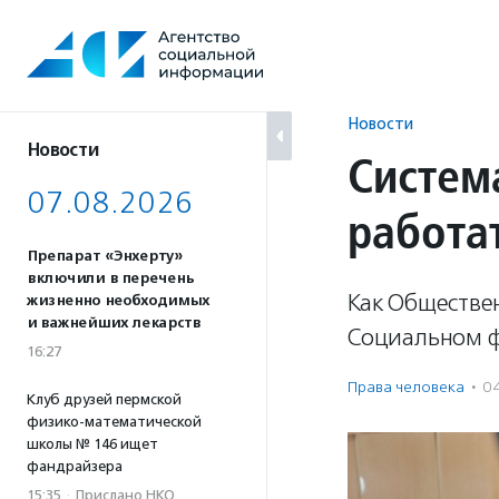
Перейти
к
содержанию
Новости
Новости
Систем
07.08.2026
работа
Препарат «Энхерту»
включили в перечень
Как Обществе
жизненно необходимых
и важнейших лекарств
Социальном ф
16:27
Права человека
·
0
Клуб друзей пермской
физико-математической
школы № 146 ищет
фандрайзера
15:35
·
Прислано НКО