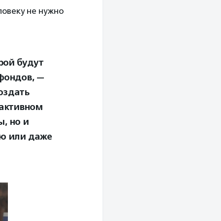
ловеку не нужно
рой будут
фондов, —
оздать
оактивном
, но и
ю или даже