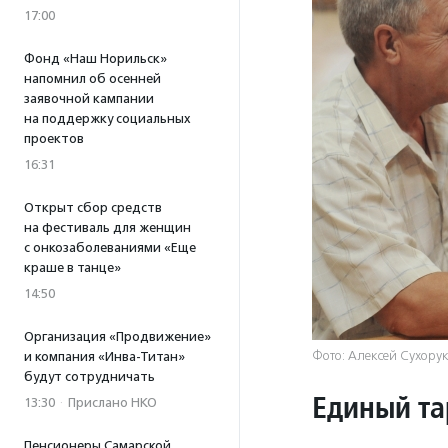
17:00
Фонд «Наш Норильск»
напомнил об осенней
заявочной кампании
на поддержку социальных
проектов
16:31
Открыт сбор средств
на фестиваль для женщин
с онкозаболеваниями «Еще
краше в танце»
14:50
Организация «Продвижение»
Фото: Алексей Сухорук
и компания «Инва-Титан»
будут сотрудничать
Единый т
13:30
·
Прислано НКО
Пенсионеры Самарской