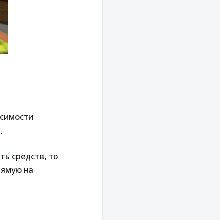
исимости
е.
ть средств, то
рямую на