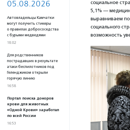
05.08.2026
социальное стра
5,1% — медицинс
Автовладельцы Камчатки
выравниваем пор
могут получить стикеры
социального стр
о правилах добрососедства
возможность ув
с бурыми медведями
18:02
Для родственников
пострадавших в результате
атаки беспилотников под
Геленджиком открыли
горячую линию
16:58
Портал поиска доноров
крови для животных
«Одной Крови» заработал
по всей России
16:53