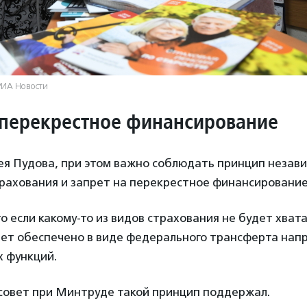
РИА Новости
 перекрестное финансирование
ея Пудова, при этом важно соблюдать принцип незав
трахования и запрет на перекрестное финансировани
то если какому-то из видов страхования не будет хвата
ет обеспечено в виде федерального трансферта нап
х функций.
овет при Минтруде такой принцип поддержал.