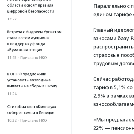
Параллельно с 
области освоят правила
цифровой безопасности
едином тарифе 
13:27
Главный идеоло
Встреча с Андреем Ургантом
взносами базу. 
стала лотом аукциона
в поддержку фонда
распространить
«Бумажная птица»
страховые пособ
11:45
·
Прислано НКО
трудовым догово
В ОП РФ предложили
Сейчас работод
установить ежегодные
выплаты на сборы в школу
тариф в 5,1% со
11:24
2,9% в рамках в
взносооблагаемо
Стихобиатлон «Км/вслух»
соберет семьи в Липецке
«Мы предлагаем 
10:32
·
Прислано НКО
22% — пенсионн