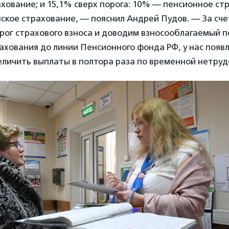
хование; и 15,1% сверх порога: 10% — пенсионное ст
кое страхование, — пояснил Андрей Пудов. — За счет
ог страхового взноса и доводим взносооблагаемый п
ахования до линии Пенсионного фонда РФ, у нас появ
еличить выплаты в полтора раза по временной нетруд