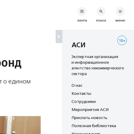
лента
поиск
меню
18+
АСИ
фонд
Экспертная организация
и информационное
агентство некоммерческого
сектора
т о едином
О нас
Контакты
Сотрудники
Мероприятия АСИ
Прислать новость
Полезная библиотека
Наши издания