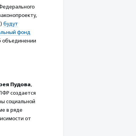
 Федерального
законопроекту,
С)
будут
альный фонд
б объединении
рея Пудова
,
 ПФР создается
ры социальной
ме в ряде
висимости от