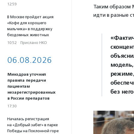
12:59
Таким образом М
идти в разные 
В Москве пройдет акция
«Кофе для хорошего
мальчика» в поддержку
бездомных животных
«Фактич
10:52
·
Прислано НКО
сконцен
объясни
06.08.2026
модель,
режиме,
Минздрав уточнил
правила передачи
обеспеч
пациентам
без него
незарегистрированных
в России препаратов
17:30
Началась регистрация
на «Добрый забег» в парке
Победы на Поклонной горе