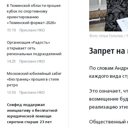
В Тюменской области прошел
кубок по спортивному
ориентированию
«Тюменский формат-2026»
15:19
·
Прислано НКО
Фото: Илья Питалев / 
Организация «Радость»
Запрет на
открывает сеть
региональных подразделений
14:25
·
Прислано НКО
По словам Андр
Московский юбилейный забег
каждого вида с
«Без границ» прошел в стиле
ретро
Это означает, ч
13:30
·
Прислано НКО
возмещение буд
Совфед поддержал
реализацию эти
инициативу о бесплатной
юридической помощи
Общественный с
сиротам старше 23 лет