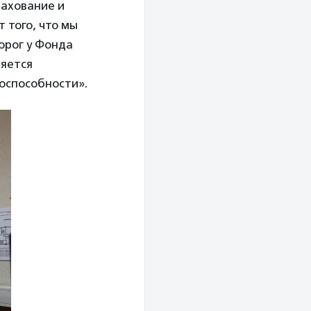
рахование и
 того, что мы
орог у Фонда
ляется
оспособности».