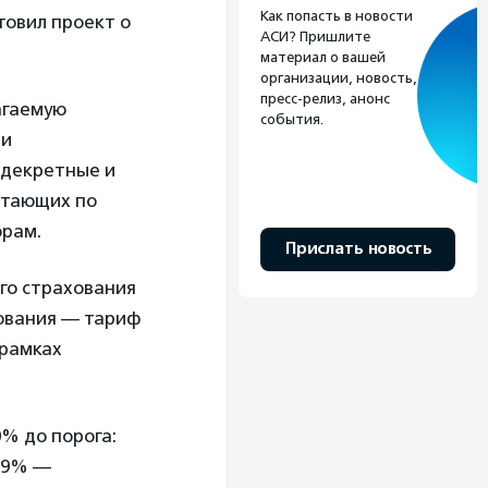
Как попасть в новости
овил проект о
АСИ? Пришлите
материал о вашей
организации, новость,
пресс-релиз, анонс
агаемую
события.
 и
 декретные и
ботающих по
орам.
Прислать новость
го страхования
хования — тариф
 рамках
% до порога:
2,9% —