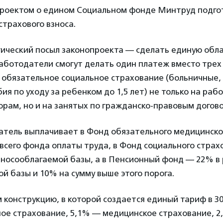
проектом о едином Социальном фонде Минтруд подгот
страхового взноса.
гический посыл законопроекта — сделать единую обл
Работодатели смогут делать один платеж вместо трех
 обязательное социальное страхование (больничные,
ия по уходу за ребенком до 1,5 лет) не только на ра
рам, но и на занятых по гражданско-правовым догов
атель выплачивает в Фонд обязательного медицинско
 всего фонда оплаты труда, в Фонд социального стра
зносооблагаемой базы, а в Пенсионный фонд — 22% в
й базы и 10% на сумму выше этого порога.
конструкцию, в которой создается единый тариф в 30
ое страхование, 5,1% — медицинское страхование, 