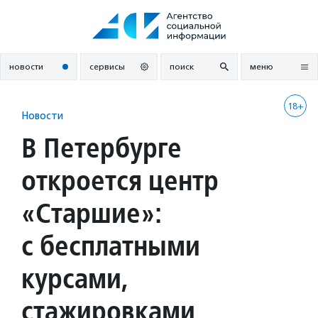
Перейти
к
содержанию
новости
сервисы
поиск
меню
18+
Новости
В Петербурге
откроется центр
«Старшие»:
с бесплатными
курсами,
стажировками