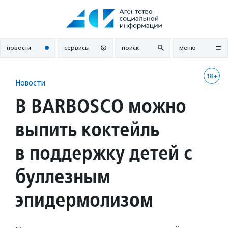
Перейти
к
содержанию
новости
сервисы
поиск
меню
18+
Новости
В BARBOSСO можно
выпить коктейль
в поддержку детей с
буллезным
эпидермолизом