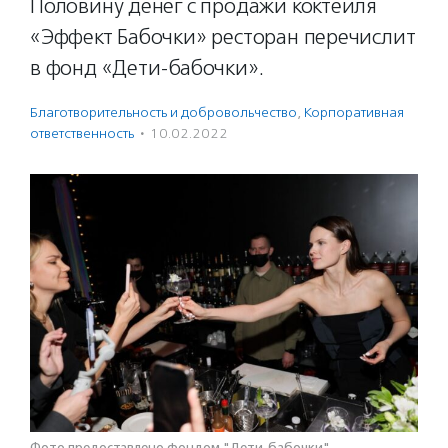
Половину денег с продажи коктейля
«Эффект Бабочки» ресторан перечислит
в фонд «Дети-бабочки».
Благотвори­тель­ность и доброволь­чест­во
,
Корпоративная
ответственность
·
10.02.2022
Фото предоставлено фондом "Дети-бабочки"