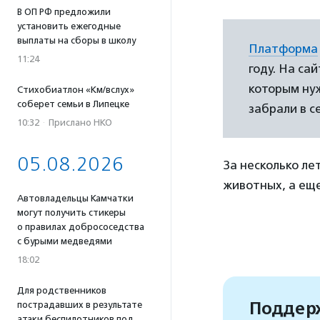
В ОП РФ предложили
установить ежегодные
выплаты на сборы в школу
Платформа
11:24
году. На са
которым нуж
Стихобиатлон «Км/вслух»
соберет семьи в Липецке
забрали в с
10:32
·
Прислано НКО
05.08.2026
За несколько ле
животных, а еще
Автовладельцы Камчатки
могут получить стикеры
о правилах добрососедства
с бурыми медведями
18:02
Для родственников
Поддерж
пострадавших в результате
атаки беспилотников под