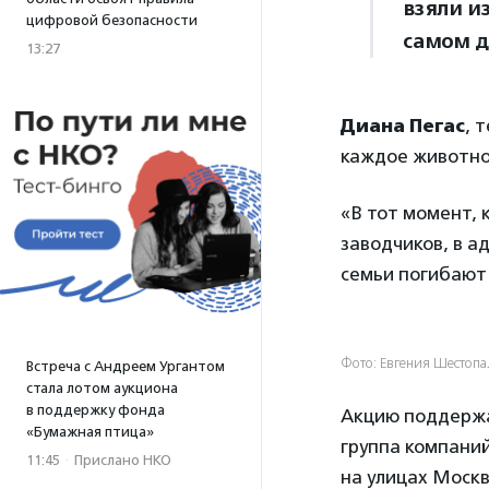
взяли из
цифровой безопасности
самом д
13:27
Диана Пегас
, 
каждое животно
«В тот момент,
заводчиков, в а
семьи погибают 
Фото: Евгения Шестопа
Встреча с Андреем Ургантом
стала лотом аукциона
в поддержку фонда
Акцию поддержа
«Бумажная птица»
группа компани
11:45
·
Прислано НКО
на улицах Москв