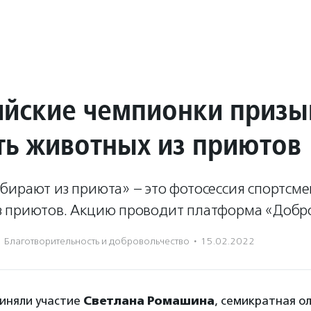
йские чемпионки призы
ть животных из приютов
бирают из приюта» – это фотосессия спортсме
 приютов. Акцию проводит платформа «Добро
Благотвори­тель­ность и доброволь­чест­во
·
15.02.2022
риняли участие
Светлана Ромашина
, семикратная о