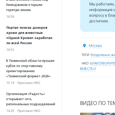
Мы работаем, 
Геленджиком открыли
информация и
горячую линию
вопросу в бла
16:58
достигнем
Портал поиска доноров
крови для животных
«Одной Крови» заработал
по всей России
Москва
16:53
ТЕГИ:
бездомные ж
В Тюменской области прошел
НКО:
БЛАГОТВОРИТ
кубок по спортивному
ВМЕСТЕ»)
ориентированию
«Тюменский формат-2026»
15:19
·
Прислано НКО
Организация «Радость»
открывает сеть
ВИДЕО ПО ТЕ
региональных подразделений
14:25
·
Прислано НКО