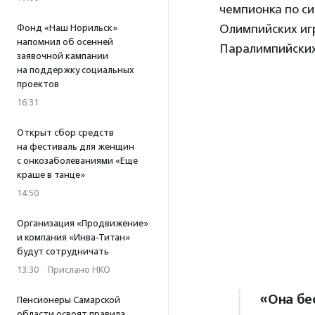
чемпионка по с
Олимпийских игр
Фонд «Наш Норильск»
напомнил об осенней
Паралимпийских
заявочной кампании
на поддержку социальных
проектов
16:31
Открыт сбор средств
на фестиваль для женщин
с онкозаболеваниями «Еще
краше в танце»
14:50
Организация «Продвижение»
и компания «Инва-Титан»
будут сотрудничать
13:30
·
Прислано НКО
«Она бес
Пенсионеры Самарской
области освоят правила