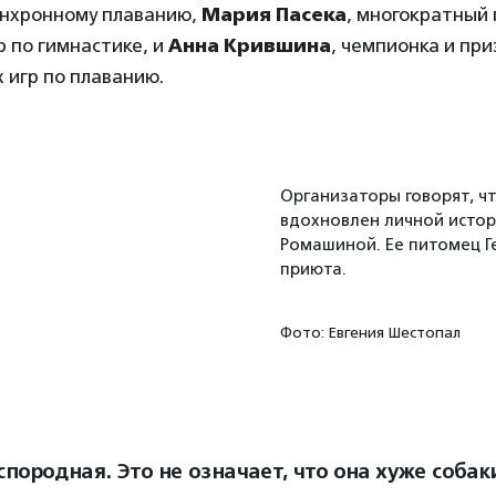
инхронному плаванию,
Мария Пасека
, многократный
 по гимнастике, и
Анна Крившина
, чемпионка и при
 игр по плаванию.
Организаторы говорят, ч
вдохновлен личной исто
Ромашиной. Ее питомец Г
приюта.
Фото: Евгения Шестопал
породная. Это не означает, что она хуже собак