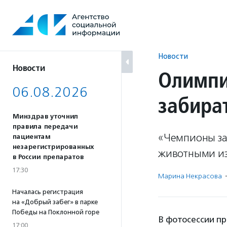
Перейти
к
содержанию
Новости
Новости
Олимпи
06.08.2026
забира
Минздрав уточнил
правила передачи
«Чемпионы за
пациентам
незарегистрированных
животными из
в России препаратов
17:30
Марина Некрасова
·
Началась регистрация
на «Добрый забег» в парке
Победы на Поклонной горе
В фотосессии п
17:00