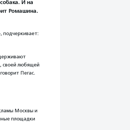
собака. И на
орит Ромашина.
, подчеркивает:
ддерживают
а, своей любящей
говорит Пегас.
кламы Москвы и
мные площадки