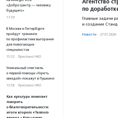
Агентство ст
«Добро.Центр — человеку
по доработк
будущего»
17:39
Главные задачи р
и создание Стан
В Москве и Петербурге
пройдут тренинги
Новости
·
27.07.2026
по профилактике выгорания
для помогающих
специалистов
15:32
·
Прислано НКО
Уникальный спектакль
о первой помощи «Гореть
звездой» покажут в Пушкино
13:58
·
Прислано НКО
Как культура помогает
говорить
о благотворительности:
итоги второго «Теплого
вечера с Кольским»