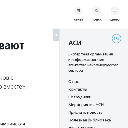
лента
поиск
меню
18+
вают
АСИ
Экспертная организация
и информационное
агентство некоммерческого
сектора
нов с
О нас
 вместе».
Контакты
Сотрудники
Мероприятия АСИ
Прислать новость
Полезная библиотека
лимпийская
Наши издания