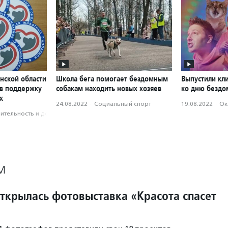
нской области
Школа бега помогает бездомным
Выпустили кл
 в поддержку
собакам находить новых хозяев
ко дню бездо
х
24.08.2022
·
Социальный спорт
19.08.2022
·
Ок
­тель­ность и доброволь­чест­во
М
открылась фотовыставка «Красота спасет