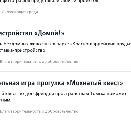
11 фотографов представили свои 18 проектов.
·
Окружающая среда
истройство «Домой!»
ь бездомных животных в парке «Красногвардейские пруды
ставка-пристройство.
Благотвори­тель­ность и доброволь­чест­во
ельная игра-прогулка «Мохнатый квест»
ый квест по дог-френдли пространствам Томска поможет
тным.
Благотвори­тель­ность и доброволь­чест­во