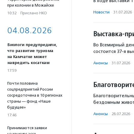
В ходе выставки 
при колонии в Можайске
Новости
·
31.07.2026
10:32
·
Прислано НКО
04.08.2026
Выставка-пр
Во Всемирный ден
Биологи предупредили,
что развитие туризма
состоится 37-я вы
на Камчатке может
навредить косаткам
Анонсы
·
31.07.2026
·
17:59
Благотворит
Почти половина
соцпредприятий России
сосредоточена в 10 регионах
Благотворительн
страны — фонд «Наше
бездомным живо
будущее»
Анонсы
·
28.07.2026
·
17:46
Принимаются заявки
на конкурс эссе