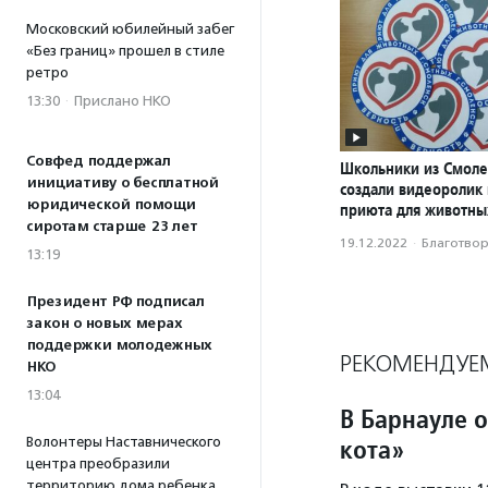
Московский юбилейный забег
«Без границ» прошел в стиле
ретро
13:30
·
Прислано НКО
Совфед поддержал
Школьники из Смоле
инициативу о бесплатной
создали видеоролик
юридической помощи
приюта для животны
сиротам старше 23 лет
19.12.2022
·
Благотвори
13:19
Президент РФ подписал
закон о новых мерах
поддержки молодежных
РЕКОМЕНДУЕ
НКО
13:04
В Барнауле 
кота»
Волонтеры Наставнического
центра преобразили
территорию дома ребенка