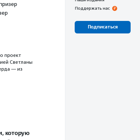
 призер
Поддержать нас
зер
Подписаться
то проект
рией Светланы
ерда — из
и, которую