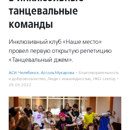
танцевальные
команды
Инклюзивный клуб «Наше место»
провел первую открытую репетицию
«Танцевальный джем».
АСИ-Челябинск
,
Ассоль Мукарова
·
Благотвори­тель­ность
и доброволь­чест­во
,
Люди с инвалидностью
,
НКО-сектор
·
05.03.2022