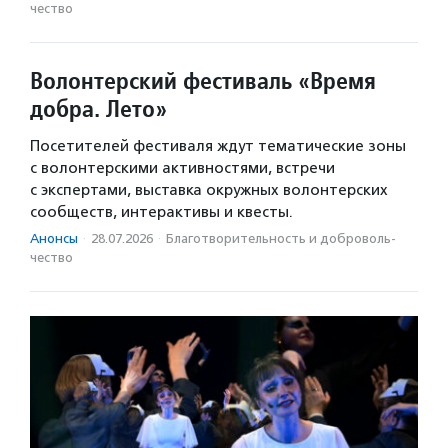
чест­во
Волонтерский фестиваль «Время
добра. Лето»
Посетителей фестиваля ждут тематические зоны
с волонтерскими активностями, встречи
с экспертами, выставка окружных волонтерских
сообществ, интерактивы и квесты.
Анонсы
·
28.07.2026
·
Благотвори­тель­ность и доброволь­
чест­во