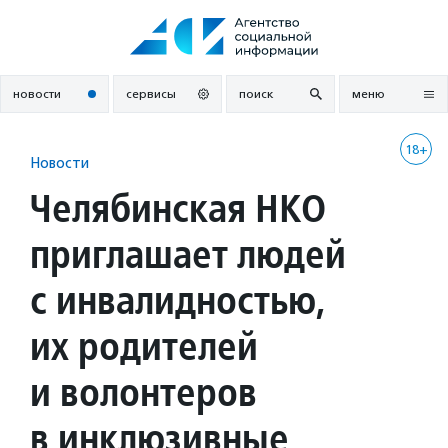
Перейти
к
содержанию
новости
сервисы
поиск
меню
18+
Новости
Челябинская НКО
приглашает людей
с инвалидностью,
их родителей
и волонтеров
в инклюзивные