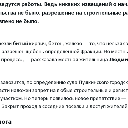
ведутся работы. Ведь никаких извещений о нач
льства не было, разрешение на строительные р
влено не было.
езли битый кирпич, бетон, железо — то, что нельзя с
ко разрешен щебень определенной фракции. Но местн
т процесс», — рассказала местная жительница
Людми
 завозится, по определению суда Пушкинского городск
асти наложен запрет на любые строительные и реги
 участком. Но теперь появилось новое препятствие —
 Закрыт проход в соседние поселки и доступ жителей 
лога