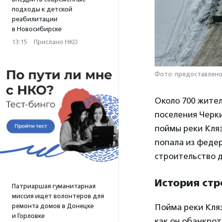
подходы к детской
реабилитации
в Новосибирске
13:15
·
Прислано НКО
Фото: предоставлен
Около 700 жител
поселения Черки
поймы реки Кляз
попала из федер
строительство д
История ст
Патриаршая гуманитарная
миссия ищет волонтеров для
ремонта домов в Донецке
Пойма реки Кляз
и Горловке
как он обанкрот