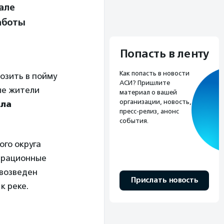
але
аботы
Попасть в ленту
Как попасть в новости
возить в пойму
АСИ? Пришлите
ые жители
материал о вашей
организации, новость,
ла
пресс-релиз, анонс
события.
ого округа
страционные
 возведен
Прислать новость
к реке.