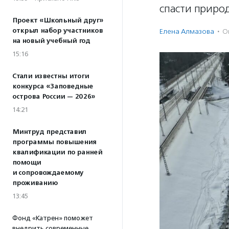
спасти природ
Проект «Школьный друг»
открыл набор участников
Елена Алмазова
·
О
на новый учебный год
15:16
Стали известны итоги
конкурса «Заповедные
острова России — 2026»
14:21
Минтруд представил
программы повышения
квалификации по ранней
помощи
и сопровождаемому
проживанию
13:45
Фонд «Катрен» поможет
внедрить современные