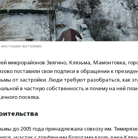
о местными жителями
ей микрорайонов Звягино, Клязьма, Мамонтовка, гор
зово поставили свои подписи в обращении к президе
ьмы от застройки. Люди требуют разобраться, как э
альной в частную собственность и почему на ней пла
ачного поселка.
роительства
ьмы до 2005 года принадлежала совхозу им. Тимирязев
ился, участок с торфяными болотами вдоль реки Кляз