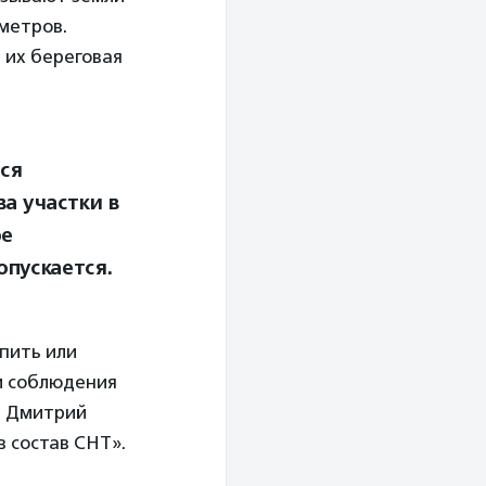
 метров.
 их береговая
ся
ва участки в
ое
опускается.
пить или
ии соблюдения
т Дмитрий
в состав СНТ».