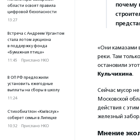
почему 
области освоят правила
цифровой безопасности
строите
13:27
предста
Встреча с Андреем Ургантом
стала лотом аукциона
в поддержку фонда
«Они камазами в
«Бумажная птица»
реки. Там толь
11:45
·
Прислано НКО
остановили это
Кульчихина
.
В ОП РФ предложили
установить ежегодные
Сейчас мусор не
выплаты на сборы в школу
11:24
Московской обл
действия с этим
Стихобиатлон «Км/вслух»
железный забор.
соберет семьи в Липецке
10:32
·
Прислано НКО
Мнение эко