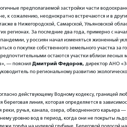
логичные предполагаемой застройки части водоохран
не, к сожалению, неоднократно встречаются и в друг
также в Нижегородской, Самарской, Ульяновской обла
гих регионах. За последние два года, примерно с нача
пандемии, у россиян начал изменяться жизненный ук
ться о покупке собственного земельного участка за г
предпочтительными остаются участки вблизи лесных м
в», — пояснил
Дмитрий Федоров,
директор АНО «З
уководитель по региональному развитию экологическ
согласно действующему Водному кодексу, границей лю
я береговая линия, которая определяется в зависимо
я реки, ручья, канала, озера, обводненного карьера —
ему уровню вод в период, когда они не покрыты льдо
лежи торфа на нулевой глубине. Береговой полосой н