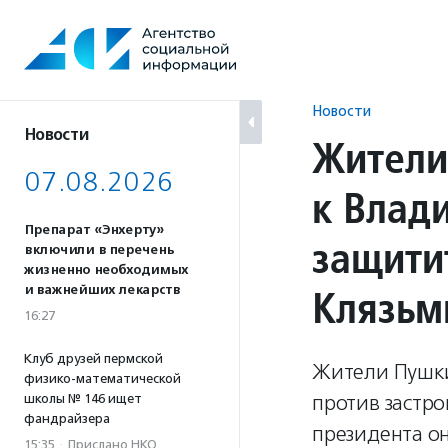
Перейти
к
содержанию
Новости
Новости
Жители
07.08.2026
к Влад
Препарат «Энхерту»
защити
включили в перечень
жизненно необходимых
Клязь
и важнейших лекарств
16:27
Клуб друзей пермской
Жители Пушки
физико-математической
против застр
школы № 146 ищет
фандрайзера
президента о
15:35
·
Прислано НКО