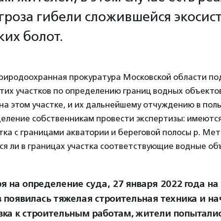
угроза гибели сложившейся экоси
ких болот.
иродоохранная прокуратура Московской области под
тих участков по определению границ водных объекто
а этом участке, и их дальнейшему отчуждению в поль
деление собственникам провести экспертизы: имеются
тка с границами акватории и береговой полосы р. Мете
я ли в границах участка соответствующие водные объ
я на определение суда, 27 января 2022 года на
в появилась тяжелая строительная техника и на
вка к строительным работам, жители попыталис