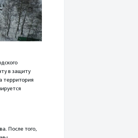
одского
нту в защиту
та территория
нируется
а. После того,
ьмы