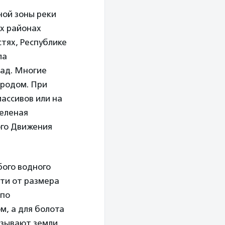
ной зоны реки
их районах
стях, Республике
ла
лад. Многие
ородом. При
ассивов или на
еленая
ого Движения
бого водного
сти от размера
 по
м, а для болота
азывают земли