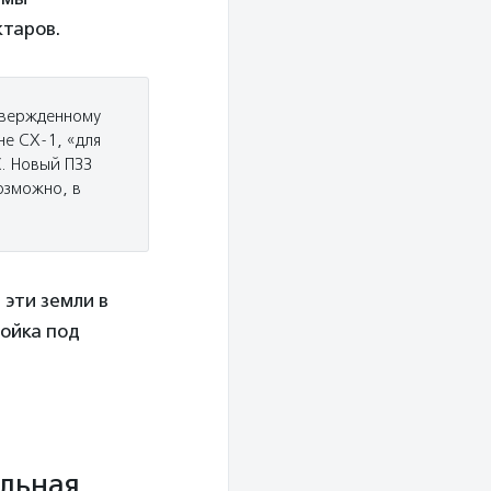
ктаров.
твержденному
не СХ-1, «для
С. Новый ПЗЗ
озможно, в
эти земли в
ройка под
альная