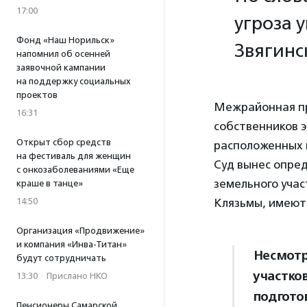
17:00
угроза 
Фонд «Наш Норильск»
Звягинс
напомнил об осенней
заявочной кампании
на поддержку социальных
проектов
Межрайонная пр
16:31
собственников э
Открыт сбор средств
расположенных н
на фестиваль для женщин
Суд вынес опре
с онкозаболеваниями «Еще
земельного учас
краше в танце»
14:50
Клязьмы, имеютс
Организация «Продвижение»
и компания «Инва-Титан»
Несмотр
будут сотрудничать
участко
13:30
·
Прислано НКО
подгото
Пенсионеры Самарской