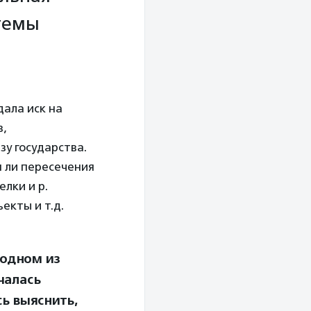
стемы
ала иск на
в,
зу государства.
 ли пересечения
лки и р.
екты и т.д.
 одном из
чалась
ь выяснить,