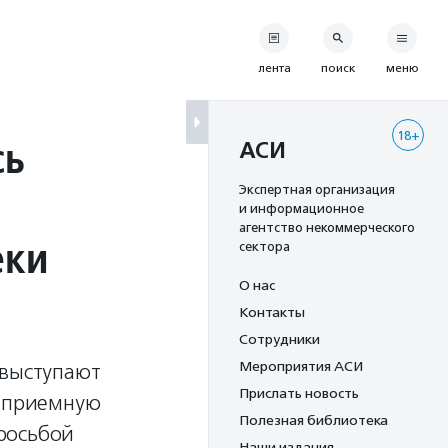
лента
поиск
меню
18+
сь
АСИ
Экспертная организация
и информационное
агентство некоммерческого
еки
сектора
О нас
Контакты
Сотрудники
Мероприятия АСИ
 выступают
Прислать новость
в приемную
Полезная библиотека
росьбой
Наши издания