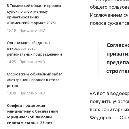
В Тюменской области прошел
общего пользова
кубок по спортивному
Исключением счи
ориентированию
полоса сужается
«Тюменский формат-2026»
15:19
·
Прислано НКО
Организация «Радость»
Согласн
открывает сеть
приватиз
региональных подразделений
предела
14:25
·
Прислано НКО
строите
Московский юбилейный забег
«Без границ» прошел в стиле
ретро
«А вот в водоох
13:30
·
Прислано НКО
получить участо
Совфед поддержал
всех санитарны
инициативу о бесплатной
Федоров. — Он м
юридической помощи
сиротам старше 23 лет