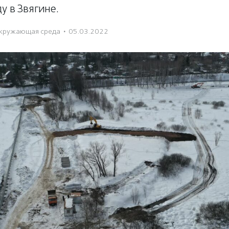
у в Звягине.
кружающая среда
·
05.03.2022