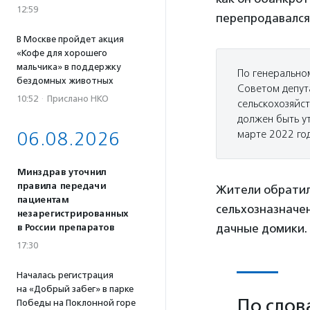
12:59
перепродавался,
В Москве пройдет акция
«Кофе для хорошего
мальчика» в поддержку
По генерально
бездомных животных
Советом депута
10:52
·
Прислано НКО
сельскохозяйст
должен быть у
06.08.2026
марте 2022 год
Минздрав уточнил
правила передачи
Жители обратил
пациентам
сельхозназначен
незарегистрированных
дачные домики.
в России препаратов
17:30
Началась регистрация
на «Добрый забег» в парке
По слов
Победы на Поклонной горе