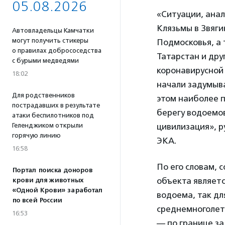
05.08.2026
«Ситуации, ана
Клязьмы в Звяги
Автовладельцы Камчатки
могут получить стикеры
Подмосковья, а 
о правилах добрососедства
Татарстан и дру
с бурыми медведями
коронавирусной 
18:02
начали задумыва
Для родственников
этом наиболее 
пострадавших в результате
берегу водоемо
атаки беспилотников под
Геленджиком открыли
цивилизация», р
горячую линию
ЭКА.
16:58
По его словам, 
Портал поиска доноров
объекта являетс
крови для животных
«Одной Крови» заработал
водоема, так дл
по всей России
среднемноголетн
16:53
— по границе за