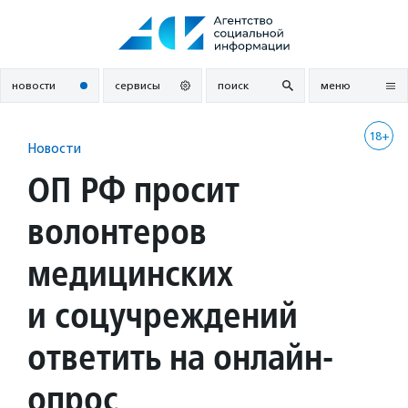
Перейти
к
содержанию
новости
сервисы
поиск
меню
18+
Новости
ОП РФ просит
волонтеров
медицинских
и соцучреждений
ответить на онлайн-
опрос