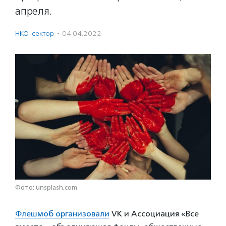
апреля.
НКО-сектор
·
04.04.2022
Фото: unsplash.com
Флешмоб организовали
VK и Ассоциация «Все