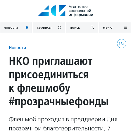
Перейти
к
содержанию
новости
сервисы
поиск
меню
18+
Новости
НКО приглашают
присоединиться
к флешмобу
#прозрачныефонды
Флешмоб проходит в преддверии Дня
прозрачной благотворительности, 7