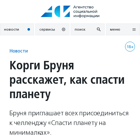
Перейти
к
содержанию
новости
сервисы
поиск
меню
18+
Новости
Корги Бруня
расскажет, как спасти
планету
Бруня приглашает всех присоединиться
к челленджу «Спасти планету на
минималках».