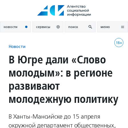
Перейти
к
содержанию
новости
сервисы
поиск
меню
18+
Новости
В Югре дали «Слово
молодым»: в регионе
развивают
молодежную политику
В Ханты-Мансийске до 15 апреля
окружной департамент общественных,