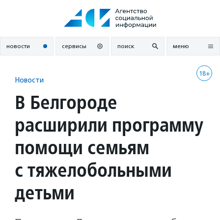
Перейти
к
содержанию
новости
сервисы
поиск
меню
18+
Новости
В Белгороде
расширили программу
помощи семьям
с тяжелобольными
детьми