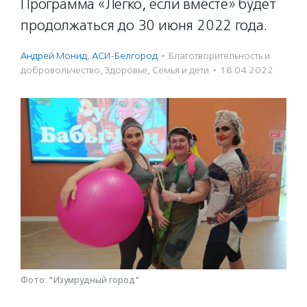
Программа «Легко, если вместе» будет
продолжаться до 30 июня 2022 года.
Андрей Монид
,
АСИ-Белгород
·
Благотвори­тель­ность и
доброволь­чест­во
,
Здоровье
,
Семья и дети
·
18.04.2022
Фото: "Изумрудный город"