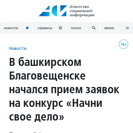
Перейти
к
содержанию
новости
сервисы
поиск
меню
18+
Новости
В башкирском
Благовещенске
начался прием заявок
на конкурс «Начни
свое дело»