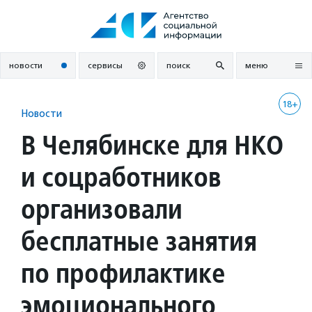
Перейти
к
содержанию
новости
сервисы
поиск
меню
18+
Новости
В Челябинске для НКО
и соцработников
организовали
бесплатные занятия
по профилактике
эмоционального