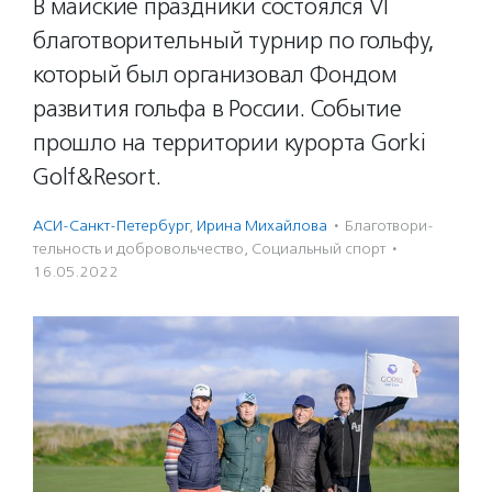
В майские праздники состоялся VI
благотворительный турнир по гольфу,
который был организовал Фондом
развития гольфа в России. Событие
прошло на территории курорта Gorki
Golf&Resort.
АСИ-Санкт-Петербург
,
Ирина Михайлова
·
Благотвори­
тель­ность и доброволь­чест­во
,
Социальный спорт
·
16.05.2022