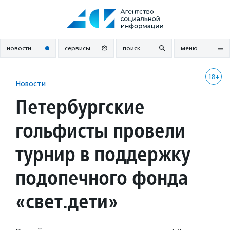
Перейти
к
содержанию
новости
сервисы
поиск
меню
18+
Новости
Петербургские
гольфисты провели
турнир в поддержку
подопечного фонда
«свет.дети»