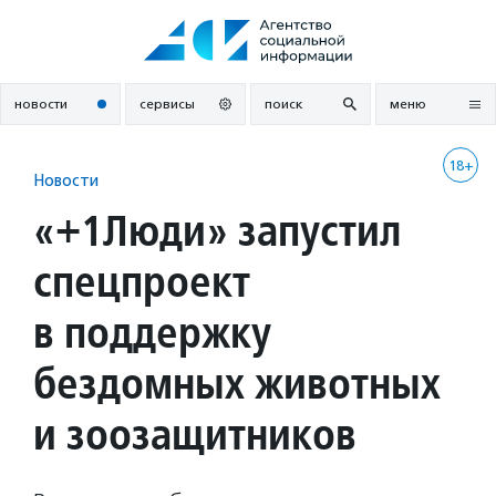
Перейти
к
содержанию
новости
сервисы
поиск
меню
18+
Новости
«+1Люди» запустил
спецпроект
в поддержку
бездомных животных
и зоозащитников