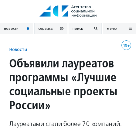
Перейти
к
содержанию
новости
сервисы
поиск
меню
18+
Новости
Объявили лауреатов
программы «Лучшие
социальные проекты
России»
Лауреатами стали более 70 компаний.