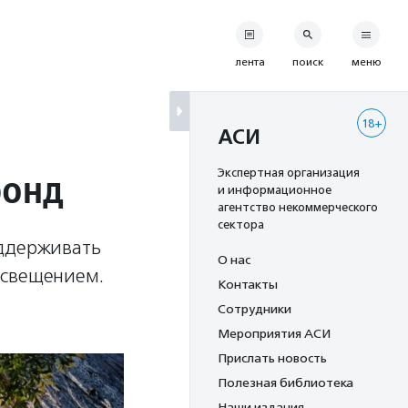
лента
поиск
меню
18+
АСИ
фонд
Экспертная организация
и информационное
агентство некоммерческого
сектора
оддерживать
О нас
освещением.
Контакты
Сотрудники
Мероприятия АСИ
Прислать новость
Полезная библиотека
Наши издания