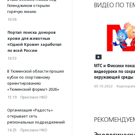
ВИДЕО ПО ТЕ
Геленджиком открыли
горячую линию
16:58
Портал поиска доноров
крови для животных
«Одной Крови» заработал
по всей России
16:53
МТС и Фиксики пока
видеоуроки по сохр
В Тюменской области прошел
окружающей среды
кубок по спортивному
ориентированию
05.10.2022
·
Корпорати
«Тюменский формат-2026»
15:19
·
Прислано НКО
Организация «Радость»
открывает сеть
РЕКОМЕНДУЕ
региональных подразделений
14:25
·
Прислано НКО
Экологическ