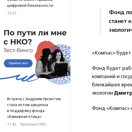
цифровой безопасности
Фонд по
13:27
станет 
экологи
«Компас» будет 
Фонд будет раб
компаний и госу
ближайшее врем
экологии
Дмитр
Встреча с Андреем Ургантом
стала лотом аукциона
Фонд «Компас» 
в поддержку фонда
«Бумажная птица»
11:45
·
Прислано НКО