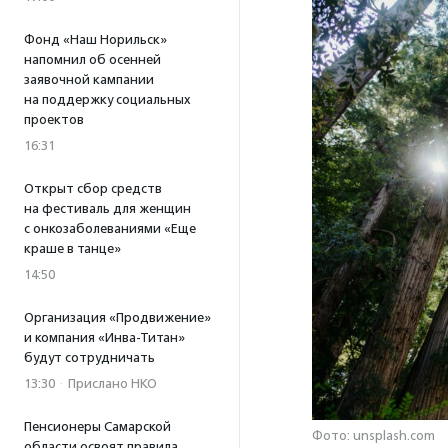
Фонд «Наш Норильск»
напомнил об осенней
заявочной кампании
на поддержку социальных
проектов
16:31
Открыт сбор средств
на фестиваль для женщин
с онкозаболеваниями «Еще
краше в танце»
14:50
Организация «Продвижение»
и компания «Инва-Титан»
будут сотрудничать
13:30
·
Прислано НКО
Пенсионеры Самарской
Фото: unsplash.com
области освоят правила