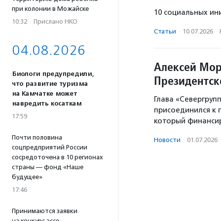
при колонии в Можайске
10 социальных ин
10:32
·
Прислано НКО
Статьи
·
10.07.2026
·
04.08.2026
Алексей Мор
Биологи предупредили,
Президентск
что развитие туризма
на Камчатке может
Глава «Севергруп
навредить косаткам
присоединился к 
17:59
который финансир
Почти половина
Новости
·
01.07.2026
соцпредприятий России
сосредоточена в 10 регионах
страны — фонд «Наше
будущее»
17:46
Принимаются заявки
на конкурс эссе