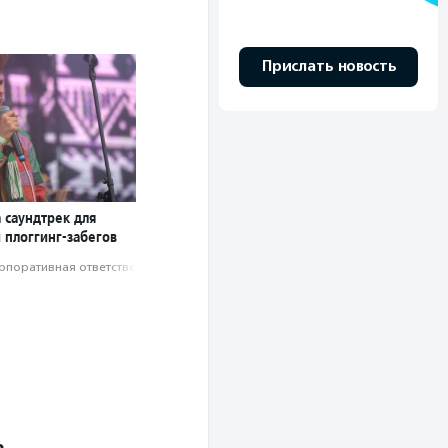
Прислать новость
 саундтрек для
 плоггинг-забегов
рпоративная ответственность
а