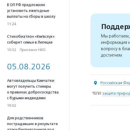
В ОП РФ предложили
установить ежегодные
выплаты на сборы в школу
11:24
Поддерж
Мы работаем, 
Стихобиатлон «Км/вслух»
информация и
соберет семьи в Липецке
вопросу в бла
10:32
·
Прислано НКО
достигнем
05.08.2026
Автовладельцы Камчатки
Российская Фе
могут получить стикеры
о правилах добрососедства
ТЕГИ:
защита приро
с бурыми медведями
18:02
Для родственников
пострадавших в результате
атаки беспилотников под