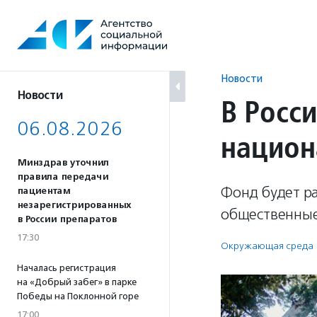
Перейти
к
содержанию
Новости
Новости
В Росс
06.08.2026
национ
Минздрав уточнил
правила передачи
Фонд будет р
пациентам
незарегистрированных
общественные
в России препаратов
17:30
Окружающая среда
Началась регистрация
на «Добрый забег» в парке
Победы на Поклонной горе
17:00