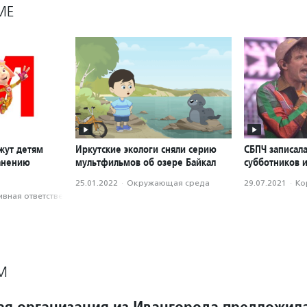
МЕ
жут детям
Иркутские экологи сняли серию
СБПЧ записала
анению
мультфильмов об озере Байкал
субботников и
25.01.2022
·
Окружающая среда
29.07.2021
·
Ко
вная ответственность
М
ая организация из Ивангорода предложил