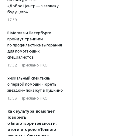
«Добро.Центр — человеку
будущего»
17:39
В Москве и Петербурге
пройдут тренинги
по профилактике выгорания
для помогающих
специалистов
15:32
·
Прислано НКО
Уникальный спектакль
о первой помощи «Гореть
звездой» покажут в Пушкино
13:58
·
Прислано НКО
Как культура помогает
говорить
о благотворительности:
итоги второго «Теплого
вечера с Кольским»