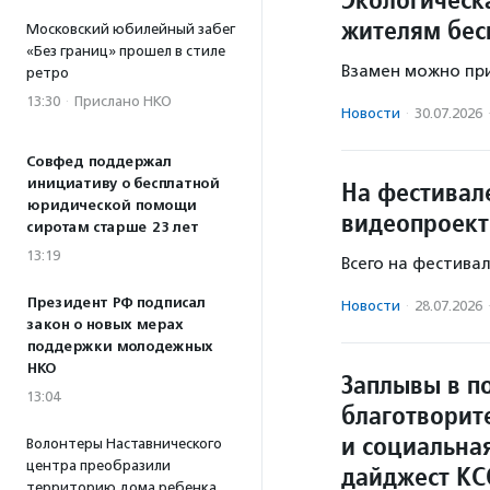
жителям бес
Московский юбилейный забег
«Без границ» прошел в стиле
Взамен можно при
ретро
13:30
·
Прислано НКО
Новости
·
30.07.2026
Совфед поддержал
инициативу о бесплатной
На фестивал
юридической помощи
видеопроект
сиротам старше 23 лет
13:19
Всего на фестива
Президент РФ подписал
Новости
·
28.07.2026
закон о новых мерах
поддержки молодежных
НКО
Заплывы в п
13:04
благотворит
и социальна
Волонтеры Наставнического
центра преобразили
дайджест КС
территорию дома ребенка