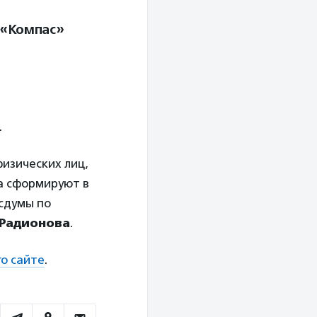
 «Компас»
.
изических лиц,
да сформируют в
сдумы по
 Радионова
.
го сайте
.