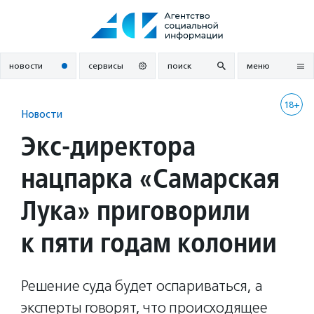
Перейти
к
содержанию
новости
сервисы
поиск
меню
18+
Новости
Экс-директора
нацпарка «Самарская
Лука» приговорили
к пяти годам колонии
Решение суда будет оспариваться, а
эксперты говорят, что происходящее