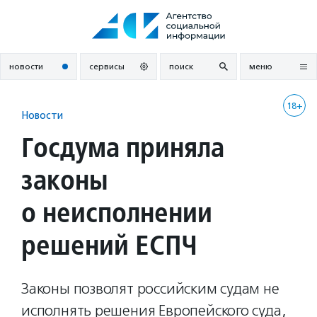
Перейти
к
содержанию
новости
сервисы
поиск
меню
18+
Новости
Госдума приняла
законы
о неисполнении
решений ЕСПЧ
Законы позволят российским судам не
исполнять решения Европейского суда,