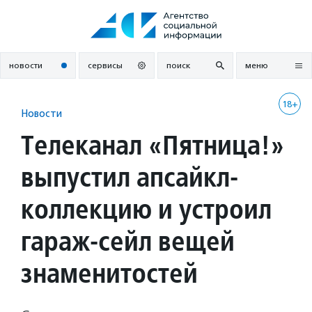
Перейти
к
содержанию
новости
сервисы
поиск
меню
18+
Новости
Телеканал «Пятница!»
выпустил апсайкл-
коллекцию и устроил
гараж-сейл вещей
знаменитостей