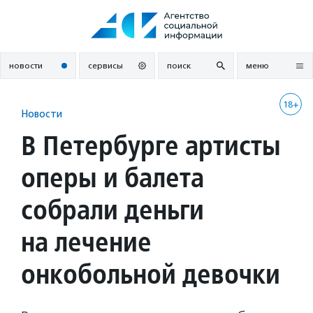
Перейти
к
содержанию
новости
сервисы
поиск
меню
18+
Новости
В Петербурге артисты
оперы и балета
собрали деньги
на лечение
онкобольной девочки