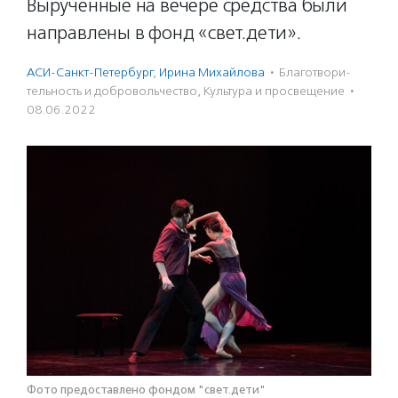
Вырученные на вечере средства были
направлены в фонд «свет.дети».
АСИ-Санкт-Петербург
,
Ирина Михайлова
·
Благотвори­
тель­ность и доброволь­чест­во
,
Культура и просвещение
·
08.06.2022
Фото предоставлено фондом "свет.дети"