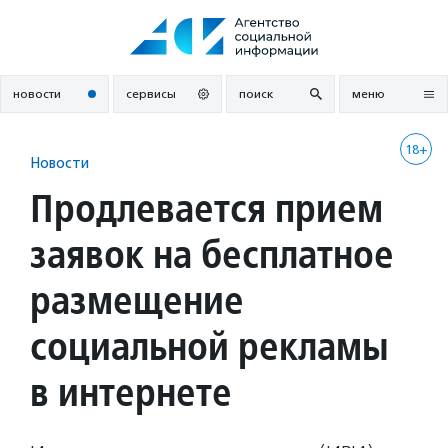
Перейти
к
содержанию
новости
сервисы
поиск
меню
18+
Новости
Продлевается прием
заявок на бесплатное
размещение
социальной рекламы
в интернете