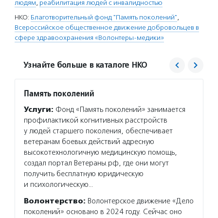
людям
,
реабилитация людей с инвалидностью
НКО:
Благотворительный фонд "Память поколений"
,
Всероссийское общественное движение добровольцев в
сфере здравоохранения «Волонтеры-медики»
Узнайте больше в каталоге НКО
Память поколений
Волон
Услуги:
Фонд «Память поколений» занимается
Услуг
профилактикой когнитивных расстройств
добров
у людей старшего поколения, обеспечивает
ведет 
ветеранам боевых действий адресную
населе
высокотехнологичную медицинскую помощь,
медиц
создал портал Ветераны.рф, где они могут
кадров
получить бесплатную юридическую
здраво
и психологическую…
Волон
Волонтерство:
Волонтерское движение «Дело
здраво
поколений» основано в 2024 году. Сейчас оно
создат