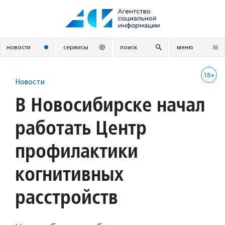
Перейти
к
содержанию
новости
сервисы
поиск
меню
18+
Новости
В Новосибирске начал
работать Центр
профилактики
когнитивных
расстройств