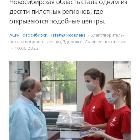
Новосибирская область стала одним из
десяти пилотных регионов, где
открываются подобные центры.
АСИ-Новосибирск
,
Наталья Яковлева
·
Благотвори­тель­
ность и доброволь­чест­во
,
Здоровье
,
Старшее поколение
·
10.06.2022