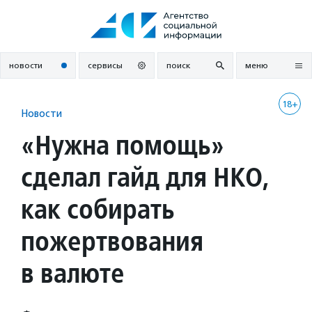
Перейти
к
содержанию
новости
сервисы
поиск
меню
18+
Новости
«Нужна помощь»
сделал гайд для НКО,
как собирать
пожертвования
в валюте