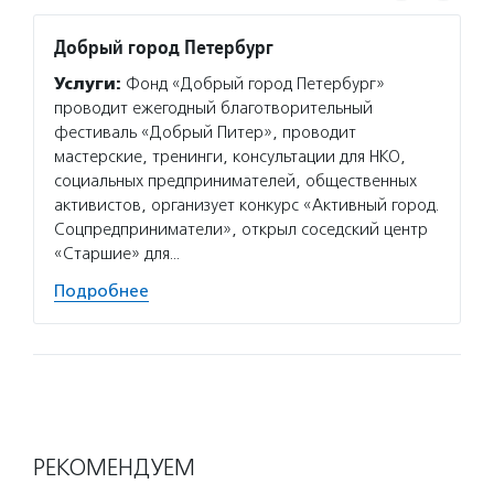
Добрый город Петербург
Нужна
Услуги:
Фонд «Добрый город Петербург»
Услуг
проводит ежегодный благотворительный
некомм
фестиваль «Добрый Питер», проводит
и благ
мастерские, тренинги, консультации для НКО,
провод
социальных предпринимателей, общественных
о соци
активистов, организует конкурс «Активный город.
инициа
Соцпредприниматели», открыл соседский центр
площад
«Старшие» для…
Подро
Подробнее
РЕКОМЕНДУЕМ