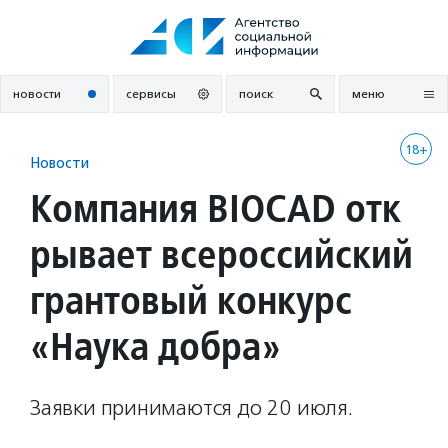
Перейти
к
содержанию
новости
сервисы
поиск
меню
18+
Новости
Компания BIOCAD отк
рывает всероссийский
грантовый конкурс
«Наука добра»
Заявки принимаются до 20 июля.