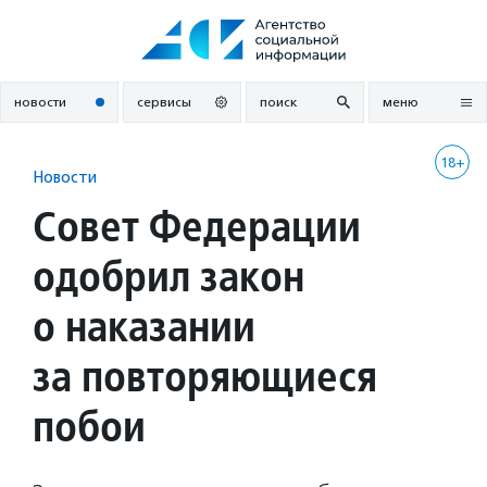
Перейти
к
содержанию
новости
сервисы
поиск
меню
18+
Новости
Совет Федерации
одобрил закон
о наказании
за повторяющиеся
побои