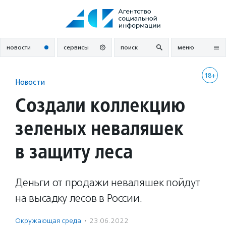
Перейти
к
содержанию
новости
сервисы
поиск
меню
18+
Новости
Создали коллекцию
зеленых неваляшек
в защиту леса
Деньги от продажи неваляшек пойдут
на высадку лесов в России.
Окружающая среда
·
23.06.2022