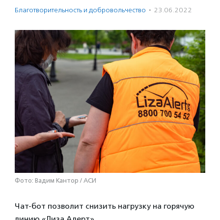
Благотвори­тель­ность и доброволь­чест­во
·
23.06.2022
Фото: Вадим Кантор / АСИ
Чат-бот позволит снизить нагрузку на горячую
линию «Лиза Алерт».