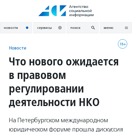
Перейти
к
содержанию
новости
сервисы
поиск
меню
18+
Новости
Что нового ожидается
в правовом
регулировании
деятельности НКО
На Петербургском международном
юридическом форуме прошла дискуссия