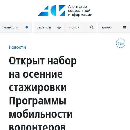
Перейти
к
содержанию
новости
сервисы
поиск
меню
18+
Новости
Открыт набор
на осенние
стажировки
Программы
мобильности
волонтеров