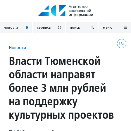
Перейти
к
содержанию
новости
сервисы
поиск
меню
18+
Новости
Власти Тюменской
области направят
более 3 млн рублей
на поддержку
культурных проектов