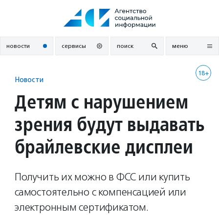
Перейти
к
содержанию
новости
сервисы
поиск
меню
18+
Новости
Детям с нарушением
зрения будут выдавать
брайлевские дисплеи
Получить их можно в ФСС или купить
самостоятельно с компенсацией или
электронным сертификатом.