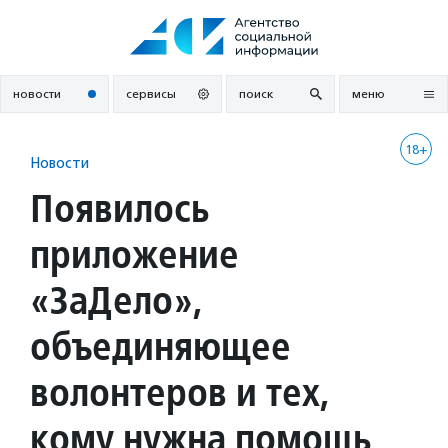
Перейти
к
содержанию
новости
сервисы
поиск
меню
18+
Новости
Появилось
приложение
«ЗаДело»,
объединяющее
волонтеров и тех,
кому нужна помощь