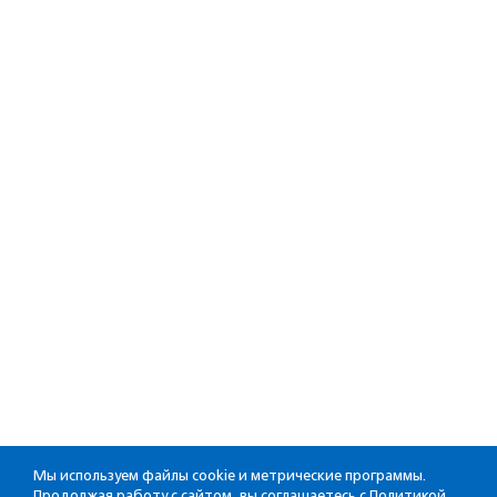
Мы используем файлы cookie и метрические программы.
Продолжая работу с сайтом, вы соглашаетесь с
Политикой