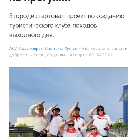
В городе стартовал проект по созданию
туристического клуба походов
выходного дня.
АСИ-Красноярск
,
Светлана Хустик
·
Благотвори­тель­ность и
доброволь­чест­во
,
Социальный спорт
·
09.08.2022