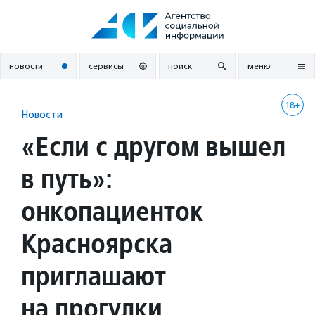
Перейти
к
содержанию
новости
сервисы
поиск
меню
18+
Новости
«Если с другом вышел
в путь»:
онкопациенток
Красноярска
приглашают
на прогулки