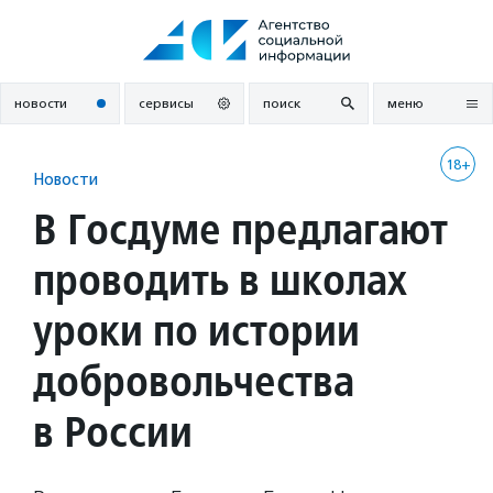
Перейти
к
содержанию
новости
сервисы
поиск
меню
18+
Новости
В Госдуме предлагают
проводить в школах
уроки по истории
добровольчества
в России