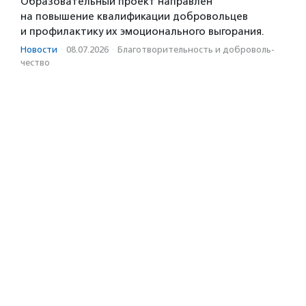
Образовательный проект направлен
на повышение квалификации добровольцев
и профилактику их эмоционального выгорания.
Новости
·
08.07.2026
·
Благотвори­тель­ность и доброволь­
чест­во