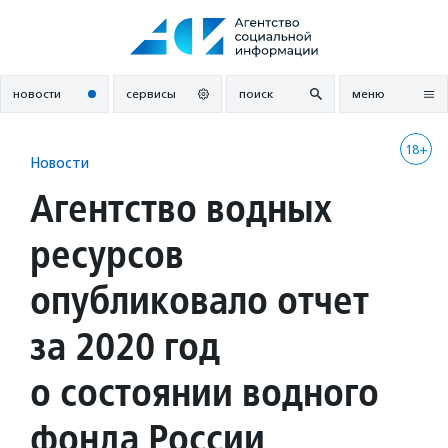
Перейти
к
содержанию
новости
сервисы
поиск
меню
18+
Новости
Агентство водных
ресурсов
опубликовало отчет
за 2020 год
о состоянии водного
фонда России