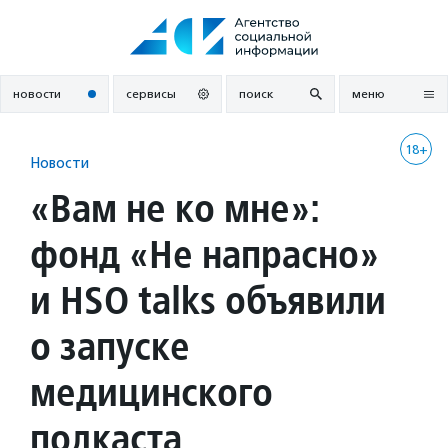
Перейти
к
содержанию
новости
сервисы
поиск
меню
18+
Новости
«Вам не ко мне»:
фонд «Не напрасно»
и HSO talks объявили
о запуске
медицинского
подкаста