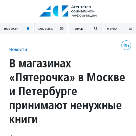
Перейти
к
содержанию
новости
сервисы
поиск
меню
18+
Новости
В магазинах
«Пятерочка» в Москве
и Петербурге
принимают ненужные
книги