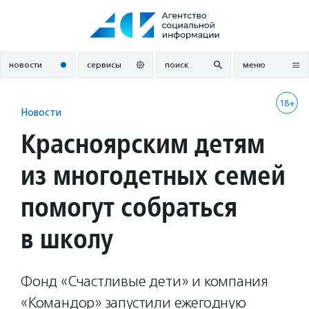
Перейти
к
содержанию
новости
сервисы
поиск
меню
18+
Новости
Красноярским детям
из многодетных семей
помогут собраться
в школу
Фонд «Счастливые дети» и компания
«Командор» запустили ежегодную