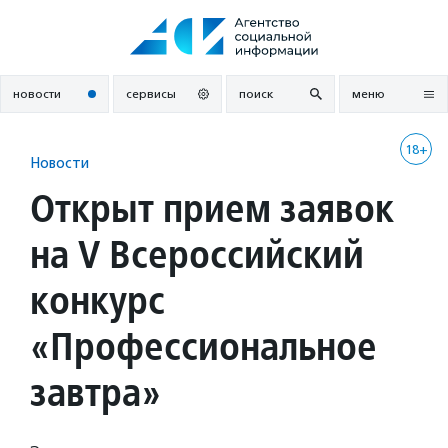
Перейти
к
содержанию
новости
сервисы
поиск
меню
18+
Новости
Открыт прием заявок
на V Всероссийский
конкурс
«Профессиональное
завтра»