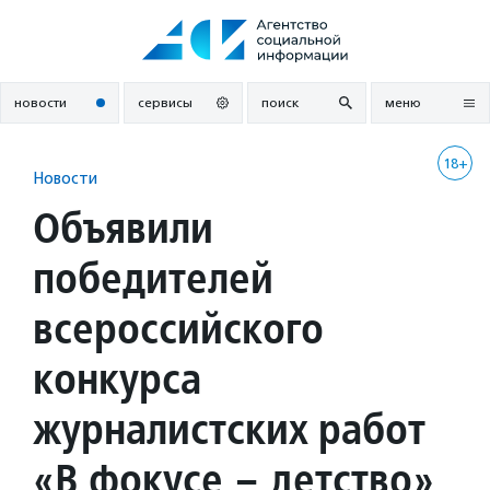
Перейти
к
содержанию
новости
сервисы
поиск
меню
18+
Новости
Объявили
победителей
всероссийского
конкурса
журналистских работ
«В фокусе – детство»