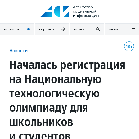
Перейти
к
содержанию
новости
сервисы
поиск
меню
18+
Новости
Началась регистрация
на Национальную
технологическую
олимпиаду для
школьников
и студентов